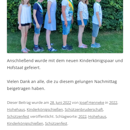
Anschließend wurde mit dem neuen Kinderkönigspaar und
Hofstaat gefeiert.
Vielen Dank an alle, die zu diesem gelungen Nachmittag
beigetragen haben.
Dieser Beitrag wurde am
28. Juni 2022
von
Josef Henneke
in
2022
,
Hohehaus
,
Kinderkönigschießen
,
Schützenbruderschaft
,
Schützenfest
veröffentlicht. Schlagworte:
2022
,
Hohehaus
,
Kinderkönigschießen
,
Schützenfest
.