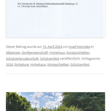
Dieser Beitrag wurde am
15. April 2024
von
Josef Henneke
in
Allgemein
,
Dorfgemeinschaft
,
Hohehaus
,
Königsschießen
,
Schützenbruderschaft
,
Schützenfest
veröffentlicht. Schlagworte:
2024
,
Einladung
,
Hohehaus
,
Königschießen
,
Schützenfest
.