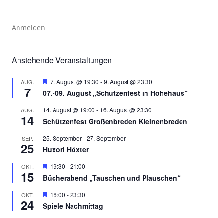
Anmelden
Anstehende Veranstaltungen
Hervorgehoben
7. August @ 19:30
-
9. August @ 23:30
AUG.
7
07.-09. August „Schützenfest in Hohehaus“
14. August @ 19:00
-
16. August @ 23:30
AUG.
14
Schützenfest Großenbreden Kleinenbreden
25. September
-
27. September
SEP.
25
Huxori Höxter
Hervorgehoben
19:30
-
21:00
OKT.
15
Bücherabend „Tauschen und Plauschen“
Hervorgehoben
16:00
-
23:30
OKT.
24
Spiele Nachmittag