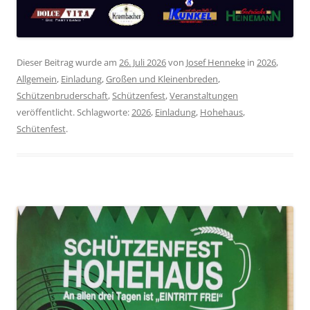
Dieser Beitrag wurde am
26. Juli 2026
von
Josef Henneke
in
2026
,
Allgemein
,
Einladung
,
Großen und Kleinenbreden
,
Schützenbruderschaft
,
Schützenfest
,
Veranstaltungen
veröffentlicht. Schlagworte:
2026
,
Einladung
,
Hohehaus
,
Schütenfest
.