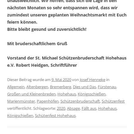
unausweichlich. Wir hoffen, dass sich die Lage in den
nächsten Monaten so sehr entspannen wird, dass wir
zumindest unseren geplanten Weihnachtsmarkt mit Euch
feiern können.
Bitte bleibt gesund und zuversichtlich!
Mit bruderschaftlichem Gruß
Vorstand der St. Michael Schützenbruderschaft Hohehaus
e.V. Robert Heidgen, Schriftführer
Dieser Beitrag wurde am
9. Mai 2020
von
Josef Henneke
in
Allgemein
,
Altenbergen
,
Bremerberg
,
Dies und Das
,
Fürstenau
,
Großen und Kleinenbreden
,
Hohehaus
,
Königsschießen
,
Marienmünster
,
Papenhöfen
,
Schützenbruderschaft
,
Schützenfest
veröffentlicht. Schlagworte:
2020
,
Absage
,
Fällt aus
,
Hohehaus
,
Königschießen
,
Schütenfest Hohehaus
.