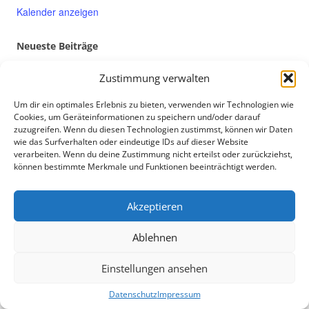
Kalender anzeigen
Neueste Beiträge
14 – 16 August: Einladung zum Schützen und Zeltverbandsfest in
Zustimmung verwalten
Großen- und Kleinenbreden
Um dir ein optimales Erlebnis zu bieten, verwenden wir Technologien wie
Viele Hände schnelles Ende „Renovierung Mühlengrund Hütte“
Cookies, um Geräteinformationen zu speichern und/oder darauf
07-09. August “ Schützenfest in Hohehaus
zuzugreifen. Wenn du diesen Technologien zustimmst, können wir Daten
2026 Stadtradeln: Team Hohehaus entscheidet Teamwertung
wie das Surfverhalten oder eindeutige IDs auf dieser Website
verarbeiten. Wenn du deine Zustimmung nicht erteilst oder zurückziehst,
wieder für sich
können bestimmte Merkmale und Funktionen beeinträchtigt werden.
Aufruf zur Renovierung der Mühlengrundhütte
Akzeptieren
Archive
Ablehnen
Juli 2026
Einstellungen ansehen
Juni 2026
Mai 2026
Datenschutz
Impressum
April 2026