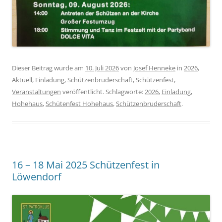
Dieser Beitrag wurde am
10. Juli 2026
von
Josef Henneke
in
2026
,
Aktuell
,
Einladung
,
Schützenbruderschaft
,
Schützenfest
,
Veranstaltungen
veröffentlicht. Schlagworte:
2026
,
Einladung
,
Hohehaus
,
Schütenfest Hohehaus
,
Schützenbruderschaft
.
16 – 18 Mai 2025 Schützenfest in
Löwendorf