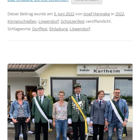
Dieser Beitrag wurde am
5. Juni 2022
von
Josef Henneke
in
2022
,
Königsschießen
,
Löwendorf
,
Schützenfest
veröffentlicht.
Schlagworte:
Dorffest
,
Einladung
,
Löwendorf
.