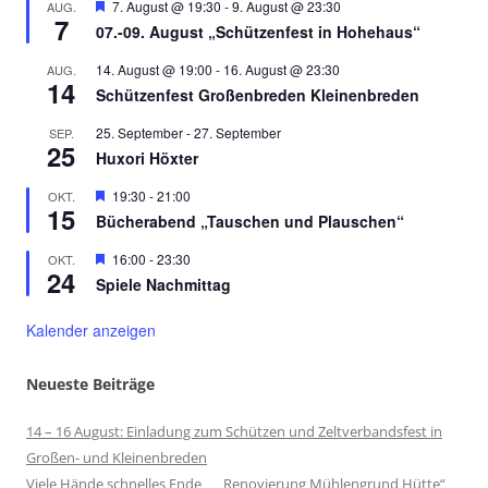
Hervorgehoben
7. August @ 19:30
-
9. August @ 23:30
AUG.
7
07.-09. August „Schützenfest in Hohehaus“
14. August @ 19:00
-
16. August @ 23:30
AUG.
14
Schützenfest Großenbreden Kleinenbreden
25. September
-
27. September
SEP.
25
Huxori Höxter
Hervorgehoben
19:30
-
21:00
OKT.
15
Bücherabend „Tauschen und Plauschen“
Hervorgehoben
16:00
-
23:30
OKT.
24
Spiele Nachmittag
Kalender anzeigen
Neueste Beiträge
14 – 16 August: Einladung zum Schützen und Zeltverbandsfest in
Großen- und Kleinenbreden
Viele Hände schnelles Ende „Renovierung Mühlengrund Hütte“