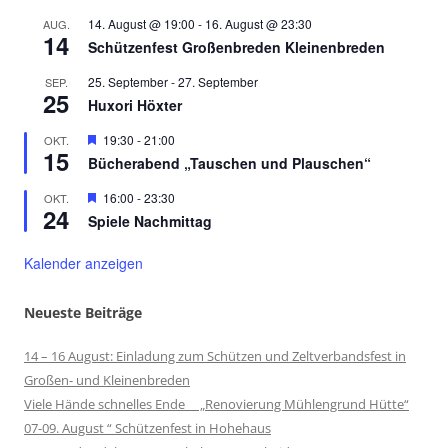
14. August @ 19:00
-
16. August @ 23:30
AUG.
14
Schützenfest Großenbreden Kleinenbreden
25. September
-
27. September
SEP.
25
Huxori Höxter
Hervorgehoben
19:30
-
21:00
OKT.
15
Bücherabend „Tauschen und Plauschen“
Hervorgehoben
16:00
-
23:30
OKT.
24
Spiele Nachmittag
Kalender anzeigen
Neueste Beiträge
14 – 16 August: Einladung zum Schützen und Zeltverbandsfest in
Großen- und Kleinenbreden
Viele Hände schnelles Ende „Renovierung Mühlengrund Hütte“
07-09. August “ Schützenfest in Hohehaus