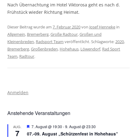
Nach Übernachtung im Hotel Viktorosa geht es nach d.
Frühstück wieder Richtung Heimat.
Dieser Beitrag wurde am
7. Februar 2020
von
Josef Henneke
in
Allgemein
,
Bremerberg
,
Große Radtour
,
Großen und
Kleinenbreden
,
Radsport Team
veröffentlicht. Schlagworte:
2020
,
Bremerberg
,
Großenbreden
,
Hohehaus
,
Löwendorf
,
Rad Sport
Team
,
Radtour
.
Anmelden
Anstehende Veranstaltungen
Hervorgehoben
7. August @ 19:30
-
9. August @ 23:30
AUG.
7
07.-09. August „Schützenfest in Hohehaus“