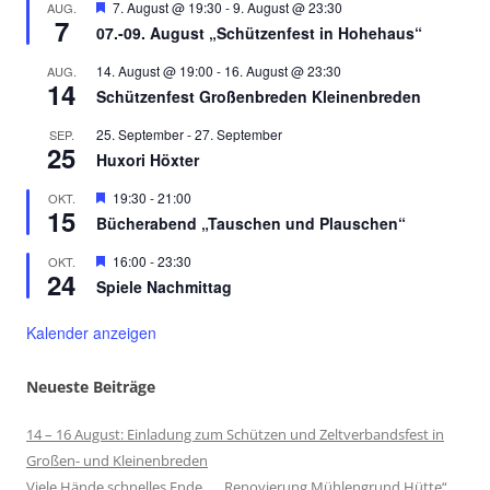
Hervorgehoben
7. August @ 19:30
-
9. August @ 23:30
AUG.
7
07.-09. August „Schützenfest in Hohehaus“
14. August @ 19:00
-
16. August @ 23:30
AUG.
14
Schützenfest Großenbreden Kleinenbreden
25. September
-
27. September
SEP.
25
Huxori Höxter
Hervorgehoben
19:30
-
21:00
OKT.
15
Bücherabend „Tauschen und Plauschen“
Hervorgehoben
16:00
-
23:30
OKT.
24
Spiele Nachmittag
Kalender anzeigen
Neueste Beiträge
14 – 16 August: Einladung zum Schützen und Zeltverbandsfest in
Großen- und Kleinenbreden
Viele Hände schnelles Ende „Renovierung Mühlengrund Hütte“