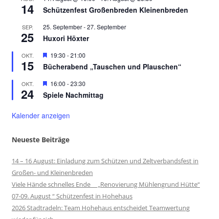
14
Schützenfest Großenbreden Kleinenbreden
25. September
-
27. September
SEP.
25
Huxori Höxter
Hervorgehoben
19:30
-
21:00
OKT.
15
Bücherabend „Tauschen und Plauschen“
Hervorgehoben
16:00
-
23:30
OKT.
24
Spiele Nachmittag
Kalender anzeigen
Neueste Beiträge
14 – 16 August: Einladung zum Schützen und Zeltverbandsfest in
Großen- und Kleinenbreden
Viele Hände schnelles Ende „Renovierung Mühlengrund Hütte“
07-09. August “ Schützenfest in Hohehaus
2026 Stadtradeln: Team Hohehaus entscheidet Teamwertung