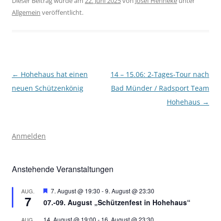
Dieser Beitrag wurde am
22. Juni 2025
von
Josef Henneke
unter
Allgemein
veröffentlicht.
Beitragsnavigation
←
Hohehaus hat einen
14 – 15.06: 2-Tages-Tour nach
neuen Schützenkönig
Bad Münder / Radsport Team
Hohehaus
→
Anmelden
Anstehende Veranstaltungen
Hervorgehoben
7. August @ 19:30
-
9. August @ 23:30
AUG.
7
07.-09. August „Schützenfest in Hohehaus“
14. August @ 19:00
-
16. August @ 23:30
AUG.