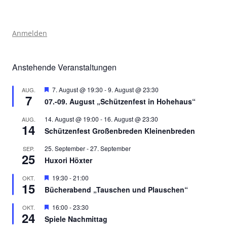
Anmelden
Anstehende Veranstaltungen
Hervorgehoben
7. August @ 19:30
-
9. August @ 23:30
AUG.
7
07.-09. August „Schützenfest in Hohehaus“
14. August @ 19:00
-
16. August @ 23:30
AUG.
14
Schützenfest Großenbreden Kleinenbreden
25. September
-
27. September
SEP.
25
Huxori Höxter
Hervorgehoben
19:30
-
21:00
OKT.
15
Bücherabend „Tauschen und Plauschen“
Hervorgehoben
16:00
-
23:30
OKT.
24
Spiele Nachmittag