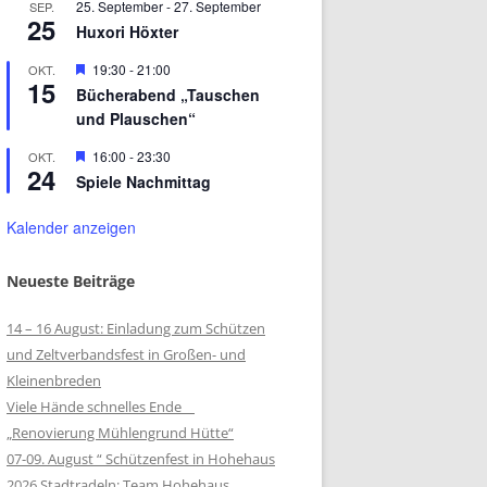
25. September
-
27. September
SEP.
25
Huxori Höxter
Hervorgehoben
19:30
-
21:00
OKT.
15
Bücherabend „Tauschen
und Plauschen“
Hervorgehoben
16:00
-
23:30
OKT.
24
Spiele Nachmittag
Kalender anzeigen
Neueste Beiträge
14 – 16 August: Einladung zum Schützen
und Zeltverbandsfest in Großen- und
Kleinenbreden
Viele Hände schnelles Ende
„Renovierung Mühlengrund Hütte“
07-09. August “ Schützenfest in Hohehaus
2026 Stadtradeln: Team Hohehaus