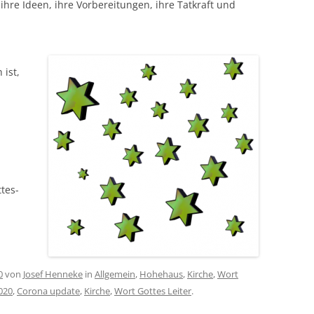
hre Ideen, ihre Vorbereitungen, ihre Tatkraft und
 ist,
tes-
0
von
Josef Henneke
in
Allgemein
,
Hohehaus
,
Kirche
,
Wort
020
,
Corona update
,
Kirche
,
Wort Gottes Leiter
.