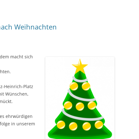
nach Weihnachten
tzdem macht sich
hten.
z-Heinrich-Platz
mit Wünschen,
mückt.
des ehrwürdigen
folge in unserem