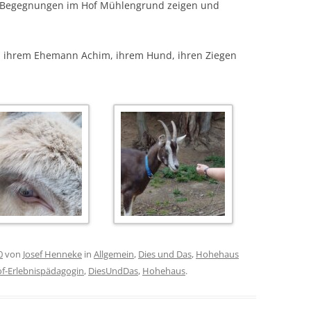
-Begegnungen im Hof Mühlengrund zeigen und
n ihrem Ehemann Achim, ihrem Hund, ihren Ziegen
0
von
Josef Henneke
in
Allgemein
,
Dies und Das
,
Hohehaus
f-Erlebnispädagogin
,
DiesUndDas
,
Hohehaus
.