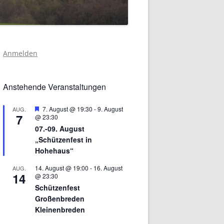
Anmelden
Anstehende Veranstaltungen
Hervorgehoben
7. August @ 19:30
-
9. August
AUG.
7
@ 23:30
07.-09. August
„Schützenfest in
Hohehaus“
14. August @ 19:00
-
16. August
AUG.
14
@ 23:30
Schützenfest
Großenbreden
Kleinenbreden