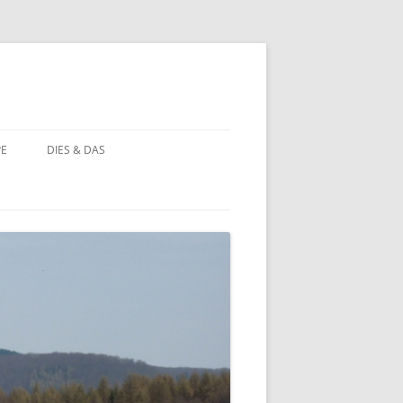
PE
DIES & DAS
STÖRCHE
STORCHENNEST IM WANDEL DER
ZEIT
BAUERNHOF PÄDAGOGIK
BAUERNHOF PÄDAGOGIK:
CHRONOLOGIE
NATUR ERLEBEN
MOORBEET
UNWETTER IN HOHEHAUS
BLÜHWIESE
NATURFOTOS