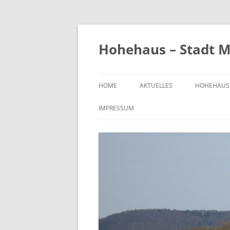
Zum
Inhalt
springen
Hohehaus – Stadt M
HOME
AKTUELLES
HOHEHAUS
HEIMATGE
IMPRESSUM
CHRONIK
ORTS- UND
1989
BILDER VO
KIRCHE
FRIEDHOF