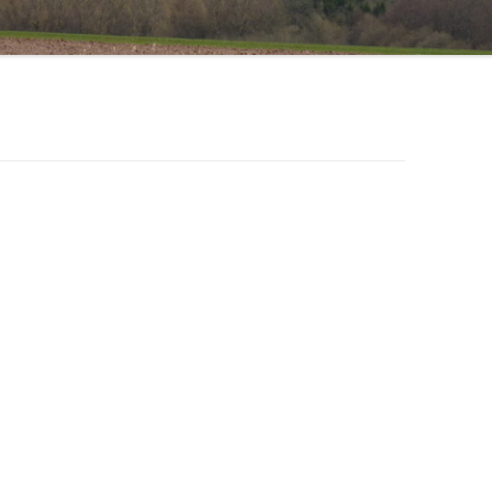
1971 – 1980
STERNSINGER / HEILIGE DREI
1961 – 1970
KÖNIGE
ÜHLE
1951 – 1960
EHRENMAL, WEGEKREUZE UND
BILDSTÖCKE
1900 – 1950
TTE
1800 – 1899
RF HAT ZUKUNFT
R