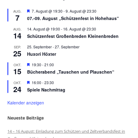
Hervorgehoben
7. August @ 19:30
-
9. August @ 23:30
AUG.
7
07.-09. August „Schützenfest in Hohehaus“
14. August @ 19:00
-
16. August @ 23:30
AUG.
14
Schützenfest Großenbreden Kleinenbreden
25. September
-
27. September
SEP.
25
Huxori Höxter
Hervorgehoben
19:30
-
21:00
OKT.
15
Bücherabend „Tauschen und Plauschen“
Hervorgehoben
16:00
-
23:30
OKT.
24
Spiele Nachmittag
Kalender anzeigen
Neueste Beiträge
14 – 16 August: Einladung zum Schützen und Zeltverbandsfest in