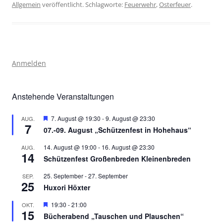
Allgemein
veröffentlicht. Schlagworte:
Feuerwehr
,
Osterfeuer
.
Anmelden
Anstehende Veranstaltungen
Hervorgehoben
7. August @ 19:30
-
9. August @ 23:30
AUG.
7
07.-09. August „Schützenfest in Hohehaus“
14. August @ 19:00
-
16. August @ 23:30
AUG.
14
Schützenfest Großenbreden Kleinenbreden
25. September
-
27. September
SEP.
25
Huxori Höxter
Hervorgehoben
19:30
-
21:00
OKT.
15
Bücherabend „Tauschen und Plauschen“