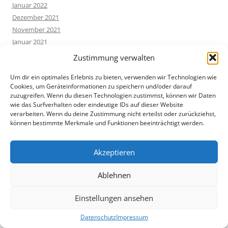
Januar 2022
Dezember 2021
November 2021
Januar 2021
Dezember 2020
Zustimmung verwalten
Mai 2020
Um dir ein optimales Erlebnis zu bieten, verwenden wir Technologien wie
März 2020
Cookies, um Geräteinformationen zu speichern und/oder darauf
Februar 2020
zuzugreifen. Wenn du diesen Technologien zustimmst, können wir Daten
Januar 2020
wie das Surfverhalten oder eindeutige IDs auf dieser Website
verarbeiten. Wenn du deine Zustimmung nicht erteilst oder zurückziehst,
Dezember 2019
können bestimmte Merkmale und Funktionen beeinträchtigt werden.
September 2019
August 2019
Akzeptieren
Juli 2019
Mai 2019
Ablehnen
April 2019
März 2019
Einstellungen ansehen
Februar 2019
Januar 2019
Datenschutz
Impressum
August 2018