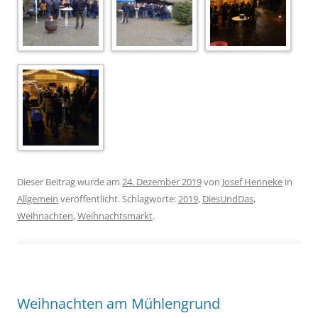
Dieser Beitrag wurde am
24. Dezember 2019
von
Josef Henneke
in
Allgemein
veröffentlicht. Schlagworte:
2019
,
DiesUndDas
,
Weihnachten
,
Weihnachtsmarkt
.
Weihnachten am Mühlengrund