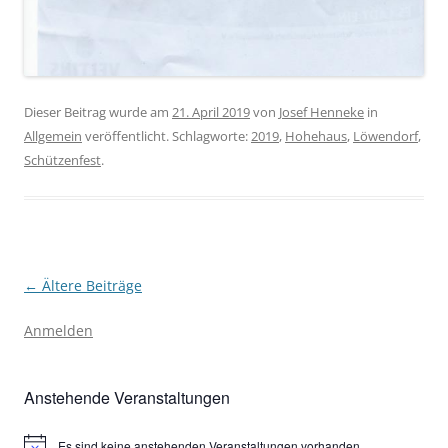
Dieser Beitrag wurde am
21. April 2019
von
Josef Henneke
in
Allgemein
veröffentlicht. Schlagworte:
2019
,
Hohehaus
,
Löwendorf
,
Schützenfest
.
Beitragsnavigation
←
Ältere Beiträge
Anmelden
Anstehende Veranstaltungen
Es sind keine anstehenden Veranstaltungen vorhanden.