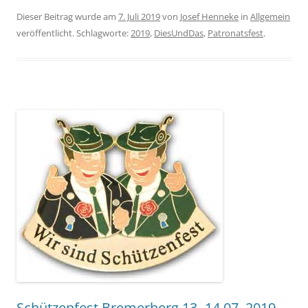
Dieser Beitrag wurde am
7. Juli 2019
von
Josef Henneke
in
Allgemein
veröffentlicht. Schlagworte:
2019
,
DiesUndDas
,
Patronatsfest
.
Schützenfest Bremerberg 13 -14.07. 2019