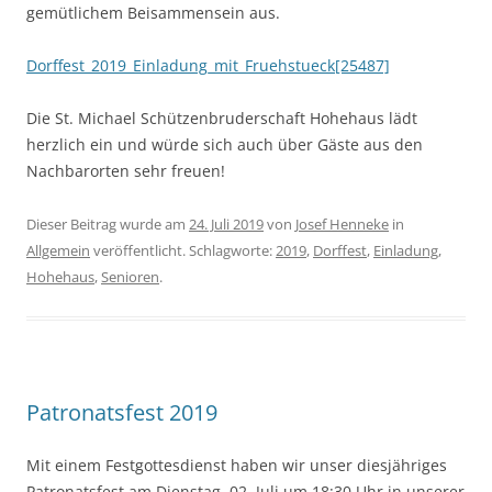
gemütlichem Beisammensein aus.
Dorffest_2019_Einladung_mit_Fruehstueck[25487]
Die St. Michael Schützenbruderschaft Hohehaus lädt
herzlich ein und würde sich auch über Gäste aus den
Nachbarorten sehr freuen!
Dieser Beitrag wurde am
24. Juli 2019
von
Josef Henneke
in
Allgemein
veröffentlicht. Schlagworte:
2019
,
Dorffest
,
Einladung
,
Hohehaus
,
Senioren
.
Patronatsfest 2019
Mit einem Festgottesdienst haben wir unser diesjähriges
Patronatsfest am Dienstag, 02. Juli um 18:30 Uhr in unserer