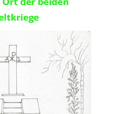
Ort der beiden
ltkriege