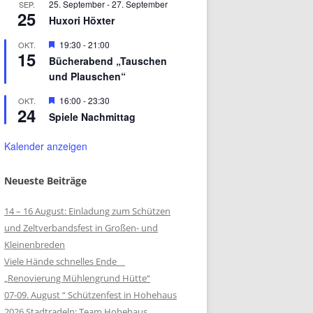
25. September
-
27. September
SEP.
25
Huxori Höxter
Hervorgehoben
19:30
-
21:00
OKT.
15
Bücherabend „Tauschen
und Plauschen“
Hervorgehoben
16:00
-
23:30
OKT.
24
Spiele Nachmittag
Kalender anzeigen
Neueste Beiträge
14 – 16 August: Einladung zum Schützen
und Zeltverbandsfest in Großen- und
Kleinenbreden
Viele Hände schnelles Ende
„Renovierung Mühlengrund Hütte“
07-09. August “ Schützenfest in Hohehaus
2026 Stadtradeln: Team Hohehaus