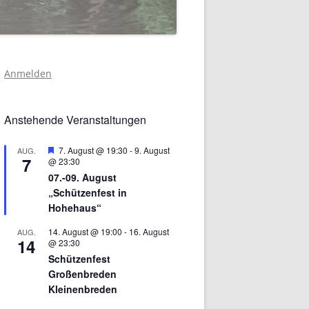
Anmelden
Anstehende Veranstaltungen
Hervorgehoben
7. August @ 19:30
-
9. August
AUG.
7
@ 23:30
07.-09. August
„Schützenfest in
Hohehaus“
14. August @ 19:00
-
16. August
AUG.
14
@ 23:30
Schützenfest
Großenbreden
Kleinenbreden