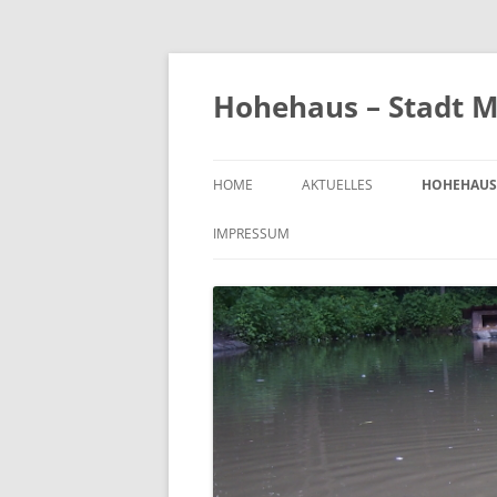
Zum
Inhalt
springen
Hohehaus – Stadt M
HOME
AKTUELLES
HOHEHAUS
HEIMATGE
IMPRESSUM
CHRONIK
ORTS- UND
1989
BILDER VO
KIRCHE
FRIEDHOF