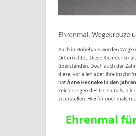
EHRENMAL
WASSERM
Ehrenmal, Wegekreuze u
SCHULE
SCHUTZHÜ
Auch in Hohehaus wurden Wegkre
Ort errichtet. Diese Kleindenkmal
UNSER DO
überstanden. Doch auch der Zahn 
LUFTBILDE
diese, vor allen aber ihre Inschri
hat
Änne Henneke in den Jahren 
Zeichnungen des Ehrenmals, aller
zu erstellen. Hierfür nochmals re
Ehrenmal für