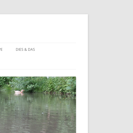
PE
DIES & DAS
STÖRCHE
STORCHENNEST IM WANDEL DER
ZEIT
BAUERNHOF PÄDAGOGIK
BAUERNHOF PÄDAGOGIK:
CHRONOLOGIE
NATUR ERLEBEN
MOORBEET
UNWETTER IN HOHEHAUS
BLÜHWIESE
NATURFOTOS