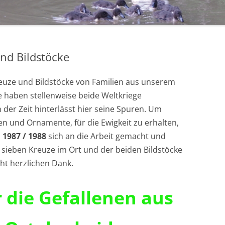
1971 – 1980
STERNSINGER / HEILIGE DREI
1961 – 1970
KÖNIGE
ÜHLE
1951 – 1960
EHRENMAL, WEGEKREUZE UND
nd Bildstöcke
BILDSTÖCKE
1900 – 1950
TTE
uze und Bildstöcke von Familien aus unserem
1800 – 1899
e haben stellenweise beide Weltkriege
RF HAT ZUKUNFT
der Zeit hinterlässt hier seine Spuren. Um
R
ften und Ornamente, für die Ewigkeit zu erhalten,
1987 / 1988
sich an die Arbeit gemacht und
 sieben Kreuze im Ort und der beiden Bildstöcke
cht herzlichen Dank.
 die Gefallenen aus