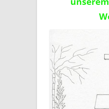
unserem 
We