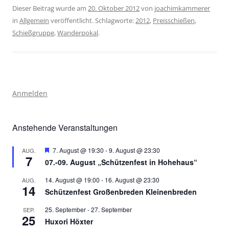
Dieser Beitrag wurde am
20. Oktober 2012
von
joachimkammerer
in
Allgemein
veröffentlicht. Schlagworte:
2012
,
Preisschießen
,
Schießgruppe
,
Wanderpokal
.
Anmelden
Anstehende Veranstaltungen
Hervorgehoben
7. August @ 19:30
-
9. August @ 23:30
AUG.
7
07.-09. August „Schützenfest in Hohehaus“
14. August @ 19:00
-
16. August @ 23:30
AUG.
14
Schützenfest Großenbreden Kleinenbreden
25. September
-
27. September
SEP.
25
Huxori Höxter