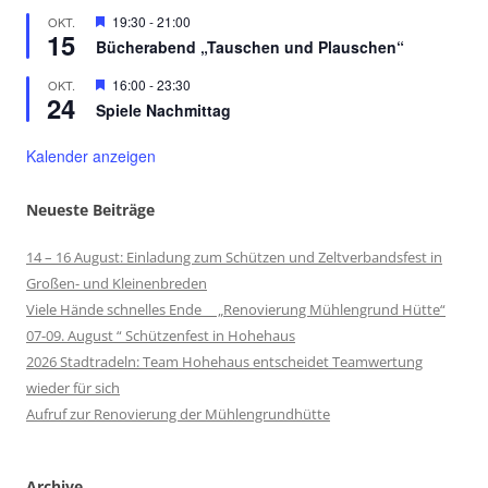
Hervorgehoben
19:30
-
21:00
OKT.
15
Bücherabend „Tauschen und Plauschen“
Hervorgehoben
16:00
-
23:30
OKT.
24
Spiele Nachmittag
Kalender anzeigen
Neueste Beiträge
14 – 16 August: Einladung zum Schützen und Zeltverbandsfest in
Großen- und Kleinenbreden
Viele Hände schnelles Ende „Renovierung Mühlengrund Hütte“
07-09. August “ Schützenfest in Hohehaus
2026 Stadtradeln: Team Hohehaus entscheidet Teamwertung
wieder für sich
Aufruf zur Renovierung der Mühlengrundhütte
Archive