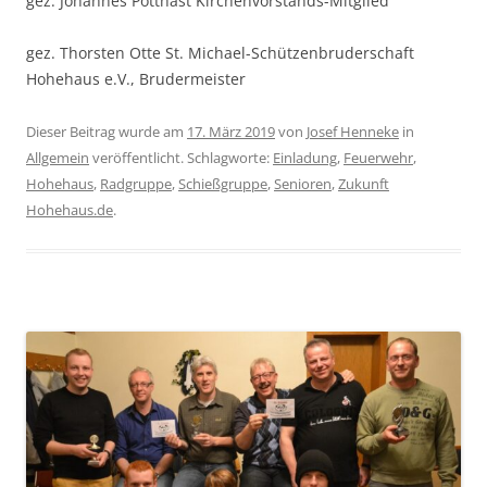
gez. Johannes Potthast Kirchenvorstands-Mitglied
gez. Thorsten Otte St. Michael-Schützenbruderschaft
Hohehaus e.V., Brudermeister
Dieser Beitrag wurde am
17. März 2019
von
Josef Henneke
in
Allgemein
veröffentlicht. Schlagworte:
Einladung
,
Feuerwehr
,
Hohehaus
,
Radgruppe
,
Schießgruppe
,
Senioren
,
Zukunft
Hohehaus.de
.