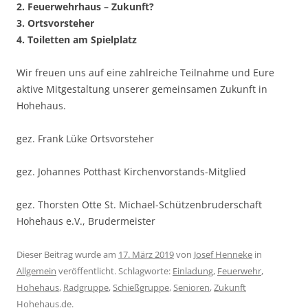
2. Feuerwehrhaus – Zukunft?
3. Ortsvorsteher
4. Toiletten am Spielplatz
Wir freuen uns auf eine zahlreiche Teilnahme und Eure
aktive Mitgestaltung unserer gemeinsamen Zukunft in
Hohehaus.
gez. Frank Lüke Ortsvorsteher
gez. Johannes Potthast Kirchenvorstands-Mitglied
gez. Thorsten Otte St. Michael-Schützenbruderschaft
Hohehaus e.V., Brudermeister
Dieser Beitrag wurde am
17. März 2019
von
Josef Henneke
in
Allgemein
veröffentlicht. Schlagworte:
Einladung
,
Feuerwehr
,
Hohehaus
,
Radgruppe
,
Schießgruppe
,
Senioren
,
Zukunft
Hohehaus.de
.