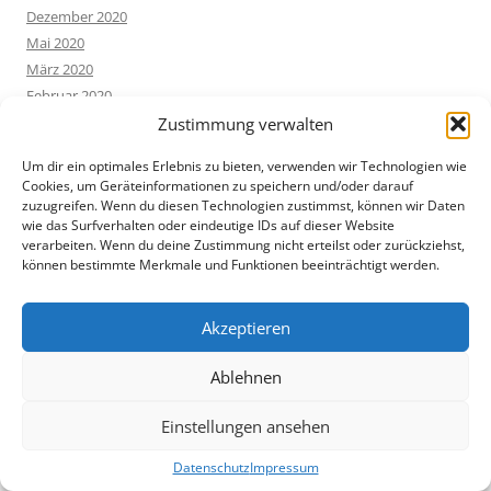
Dezember 2020
Mai 2020
März 2020
Februar 2020
Januar 2020
Zustimmung verwalten
Dezember 2019
Um dir ein optimales Erlebnis zu bieten, verwenden wir Technologien wie
September 2019
Cookies, um Geräteinformationen zu speichern und/oder darauf
August 2019
zuzugreifen. Wenn du diesen Technologien zustimmst, können wir Daten
wie das Surfverhalten oder eindeutige IDs auf dieser Website
Juli 2019
verarbeiten. Wenn du deine Zustimmung nicht erteilst oder zurückziehst,
Mai 2019
können bestimmte Merkmale und Funktionen beeinträchtigt werden.
April 2019
März 2019
Akzeptieren
Februar 2019
Januar 2019
Ablehnen
August 2018
Juli 2018
Einstellungen ansehen
Mai 2018
April 2018
Datenschutz
Impressum
März 2018