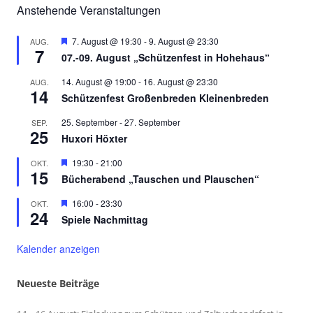
Anstehende Veranstaltungen
Hervorgehoben
7. August @ 19:30
-
9. August @ 23:30
AUG.
7
07.-09. August „Schützenfest in Hohehaus“
14. August @ 19:00
-
16. August @ 23:30
AUG.
14
Schützenfest Großenbreden Kleinenbreden
25. September
-
27. September
SEP.
25
Huxori Höxter
Hervorgehoben
19:30
-
21:00
OKT.
15
Bücherabend „Tauschen und Plauschen“
Hervorgehoben
16:00
-
23:30
OKT.
24
Spiele Nachmittag
Kalender anzeigen
Neueste Beiträge