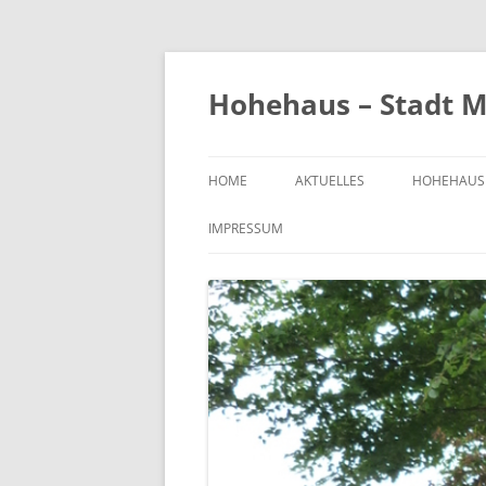
Zum
Inhalt
springen
Hohehaus – Stadt M
HOME
AKTUELLES
HOHEHAUS
HEIMATGE
IMPRESSUM
CHRONIK
ORTS- UND
1989
BILDER VO
KIRCHE
FRIEDHOF