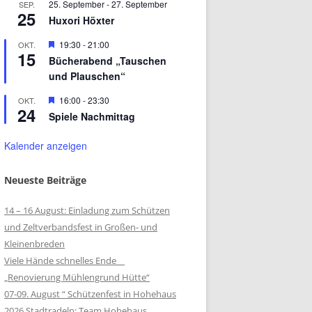
25. September
-
27. September
SEP.
25
Huxori Höxter
Hervorgehoben
19:30
-
21:00
OKT.
15
Bücherabend „Tauschen
und Plauschen“
Hervorgehoben
16:00
-
23:30
OKT.
24
Spiele Nachmittag
Kalender anzeigen
Neueste Beiträge
14 – 16 August: Einladung zum Schützen
und Zeltverbandsfest in Großen- und
Kleinenbreden
Viele Hände schnelles Ende
„Renovierung Mühlengrund Hütte“
07-09. August “ Schützenfest in Hohehaus
2026 Stadtradeln: Team Hohehaus