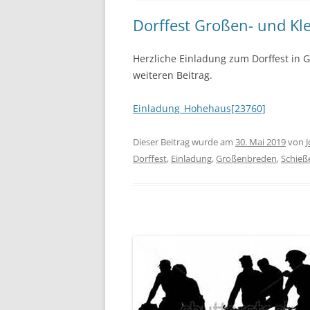
Dorffest Großen- und Kl
Herzliche Einladung zum Dorffest in 
weiteren Beitrag.
Einladung_Hohehaus[23760]
Dieser Beitrag wurde am
30. Mai 2019
von
Dorffest
,
Einladung
,
Großenbreden
,
Schieß