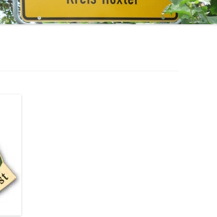
1971 – 1980
STERNSINGER / HEILIGE DREI
1961 – 1970
KÖNIGE
ÜHLE
1951 – 1960
EHRENMAL, WEGEKREUZE UND
BILDSTÖCKE
1900 – 1950
TTE
1800 – 1899
RF HAT ZUKUNFT
R