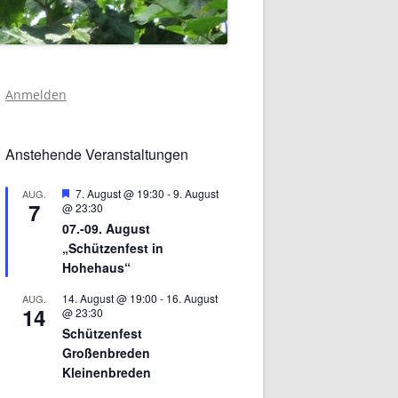
Anmelden
Anstehende Veranstaltungen
Hervorgehoben
7. August @ 19:30
-
9. August
AUG.
7
@ 23:30
07.-09. August
„Schützenfest in
Hohehaus“
14. August @ 19:00
-
16. August
AUG.
14
@ 23:30
Schützenfest
Großenbreden
Kleinenbreden