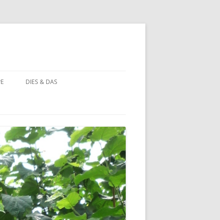
PE
DIES & DAS
STÖRCHE
STORCHENNEST IM WANDEL DER
ZEIT
BAUERNHOF PÄDAGOGIK
BAUERNHOF PÄDAGOGIK:
CHRONOLOGIE
NATUR ERLEBEN
MOORBEET
UNWETTER IN HOHEHAUS
BLÜHWIESE
NATURFOTOS