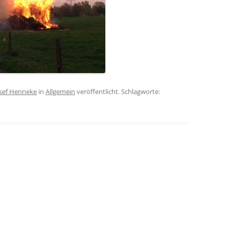
osef Henneke
in
Allgemein
veröffentlicht. Schlagworte: