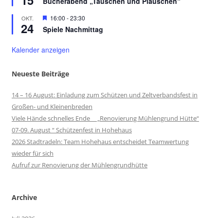
15
Bücherabend „Tauschen und Plauschen“
Hervorgehoben
16:00
-
23:30
OKT.
24
Spiele Nachmittag
Kalender anzeigen
Neueste Beiträge
14 – 16 August: Einladung zum Schützen und Zeltverbandsfest in
Großen- und Kleinenbreden
Viele Hände schnelles Ende „Renovierung Mühlengrund Hütte“
07-09. August “ Schützenfest in Hohehaus
2026 Stadtradeln: Team Hohehaus entscheidet Teamwertung
wieder für sich
Aufruf zur Renovierung der Mühlengrundhütte
Archive