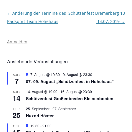
Beitragsnavigation
←
Änderung der Termine des
Schützenfest Bremerberg 13
Radsport Team Hohehaus
-14.07. 2019
→
Anmelden
Anstehende Veranstaltungen
Hervorgehoben
7. August @ 19:30
-
9. August @ 23:30
AUG.
7
07.-09. August „Schützenfest in Hohehaus“
14. August @ 19:00
-
16. August @ 23:30
AUG.
14
Schützenfest Großenbreden Kleinenbreden
25. September
-
27. September
SEP.
25
Huxori Höxter
Hervorgehoben
19:30
-
21:00
OKT.