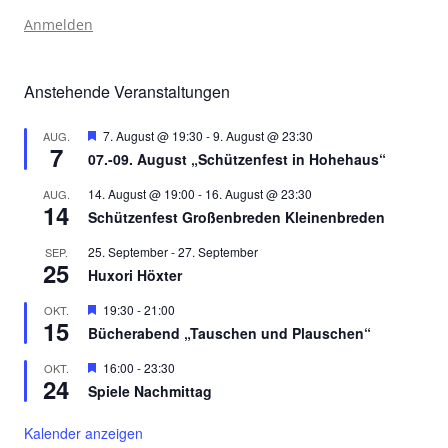
Anmelden
Anstehende Veranstaltungen
Hervorgehoben
7. August @ 19:30
-
9. August @ 23:30
AUG.
7
07.-09. August „Schützenfest in Hohehaus“
14. August @ 19:00
-
16. August @ 23:30
AUG.
14
Schützenfest Großenbreden Kleinenbreden
25. September
-
27. September
SEP.
25
Huxori Höxter
Hervorgehoben
19:30
-
21:00
OKT.
15
Bücherabend „Tauschen und Plauschen“
Hervorgehoben
16:00
-
23:30
OKT.
24
Spiele Nachmittag
Kalender anzeigen