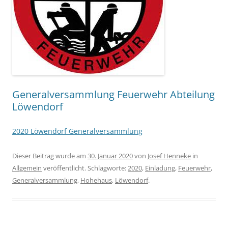
Generalversammlung Feuerwehr Abteilung
Löwendorf
2020 Löwendorf Generalversammlung
Dieser Beitrag wurde am
30. Januar 2020
von
Josef Henneke
in
Allgemein
veröffentlicht. Schlagworte:
2020
,
Einladung
,
Feuerwehr
,
Generalversammlung
,
Hohehaus
,
Löwendorf
.