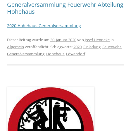
Generalversammlung Feuerwehr Abteilung
Hohehaus
2020 Hohehaus Generalversammlung
Dieser Beitrag wurde am
30. Januar 2020
von
Josef Henneke
in
Allgemein
veröffentlicht. Schlagworte:
2020
,
Einladung
,
Feuerwehr
,
Generalversammlung
,
Hohehaus
,
Löwendorf
.