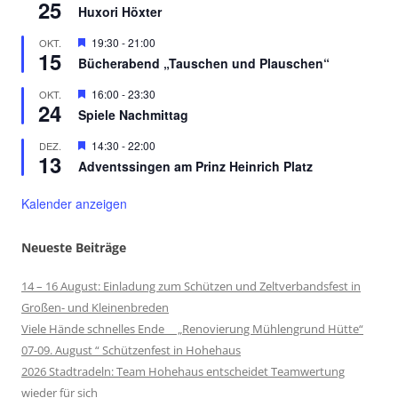
25
Huxori Höxter
Hervorgehoben
19:30
-
21:00
OKT.
15
Bücherabend „Tauschen und Plauschen“
Hervorgehoben
16:00
-
23:30
OKT.
24
Spiele Nachmittag
Hervorgehoben
14:30
-
22:00
DEZ.
13
Adventssingen am Prinz Heinrich Platz
Kalender anzeigen
Neueste Beiträge
14 – 16 August: Einladung zum Schützen und Zeltverbandsfest in
Großen- und Kleinenbreden
Viele Hände schnelles Ende „Renovierung Mühlengrund Hütte“
07-09. August “ Schützenfest in Hohehaus
2026 Stadtradeln: Team Hohehaus entscheidet Teamwertung
wieder für sich