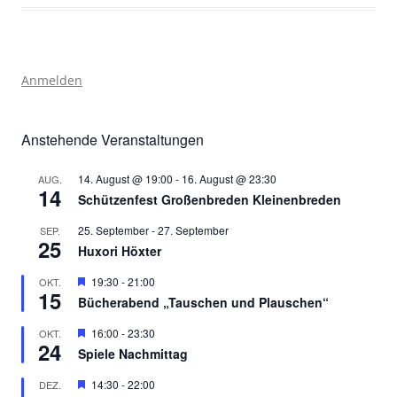
Anmelden
Anstehende Veranstaltungen
14. August @ 19:00
-
16. August @ 23:30
AUG.
14
Schützenfest Großenbreden Kleinenbreden
25. September
-
27. September
SEP.
25
Huxori Höxter
Hervorgehoben
19:30
-
21:00
OKT.
15
Bücherabend „Tauschen und Plauschen“
Hervorgehoben
16:00
-
23:30
OKT.
24
Spiele Nachmittag
Hervorgehoben
14:30
-
22:00
DEZ.