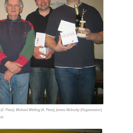
(2. Platz), Michael Welling (4. Platz), James McInulty (Organisator),
z).