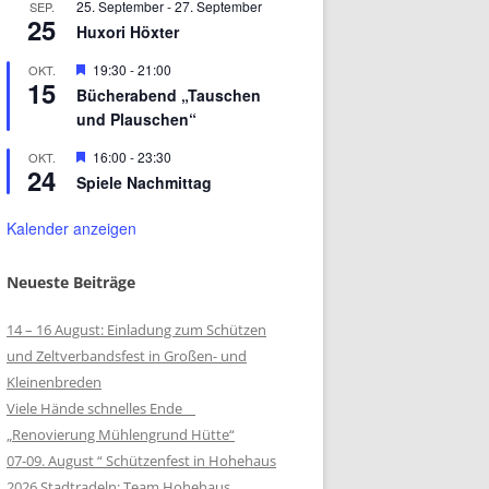
25. September
-
27. September
SEP.
25
Huxori Höxter
Hervorgehoben
19:30
-
21:00
OKT.
15
Bücherabend „Tauschen
und Plauschen“
Hervorgehoben
16:00
-
23:30
OKT.
24
Spiele Nachmittag
Kalender anzeigen
Neueste Beiträge
14 – 16 August: Einladung zum Schützen
und Zeltverbandsfest in Großen- und
Kleinenbreden
Viele Hände schnelles Ende
„Renovierung Mühlengrund Hütte“
07-09. August “ Schützenfest in Hohehaus
2026 Stadtradeln: Team Hohehaus