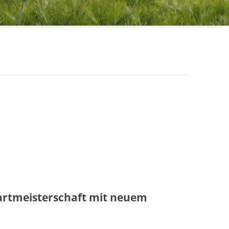
1971 – 1980
STERNSINGER / HEILIGE DREI
1961 – 1970
KÖNIGE
ÜHLE
1951 – 1960
EHRENMAL, WEGEKREUZE UND
BILDSTÖCKE
1900 – 1950
TTE
1800 – 1899
RF HAT ZUKUNFT
R
artmeisterschaft mit neuem