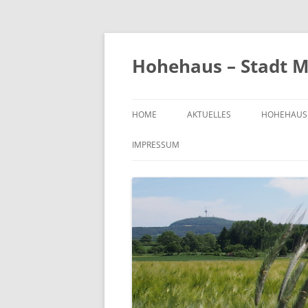
Zum
Inhalt
springen
Hohehaus – Stadt M
HOME
AKTUELLES
HOHEHAUS
HEIMATGE
IMPRESSUM
CHRONIK
ORTS- UND
1989
BILDER VO
KIRCHE
FRIEDHOF