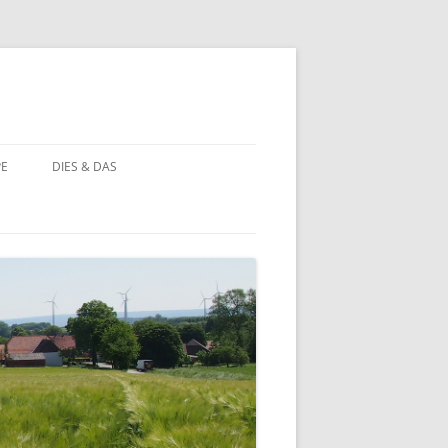
PE
DIES & DAS
STÖRCHE
STORCHENNEST IM WANDEL DER
ZEIT
BAUERNHOF PÄDAGOGIK
BAUERNHOF PÄDAGOGIK:
CHRONOLOGIE
NATUR ERLEBEN
MOORBEET
UNWETTER IN HOHEHAUS
BLÜHWIESE
NATURFOTOS