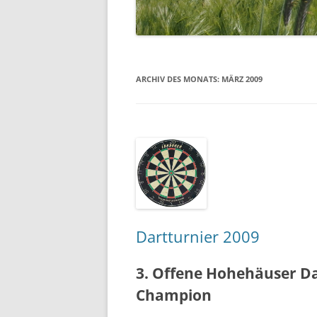
EHRENMAL
WASSERM
ARCHIV DES MONATS:
MÄRZ 2009
SCHULE
SCHUTZHÜ
UNSER DO
LUFTBILDE
Dartturnier 2009
3. Offene Hohehäuser D
Champion