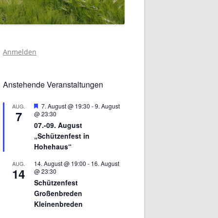
Anmelden
Anstehende Veranstaltungen
Hervorgehoben
7. August @ 19:30
-
9. August
AUG.
7
@ 23:30
07.-09. August
„Schützenfest in
Hohehaus“
14. August @ 19:00
-
16. August
AUG.
14
@ 23:30
Schützenfest
Großenbreden
Kleinenbreden