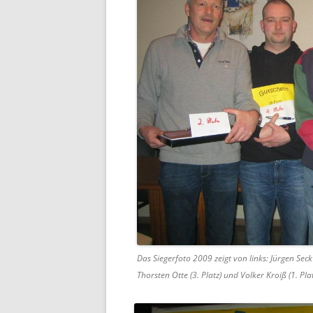
Das Siegerfoto 2009 zeigt von links: Jürgen Seck 
Thorsten Otte (3. Platz) und Volker Kroiß (1. Plat