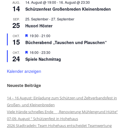
14. August @ 19:00
-
16. August @ 23:30
AUG.
14
Schützenfest Großenbreden Kleinenbreden
25. September
-
27. September
SEP.
25
Huxori Höxter
Hervorgehoben
19:30
-
21:00
OKT.
15
Bücherabend „Tauschen und Plauschen“
Hervorgehoben
16:00
-
23:30
OKT.
24
Spiele Nachmittag
Kalender anzeigen
Neueste Beiträge
14 – 16 August: Einladung zum Schützen und Zeltverbandsfest in
Großen- und Kleinenbreden
Viele Hände schnelles Ende „Renovierung Mühlengrund Hütte“
07-09. August “ Schützenfest in Hohehaus
2026 Stadtradeln: Team Hohehaus entscheidet Teamwertung