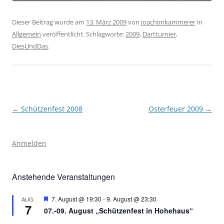
Dieser Beitrag wurde am
13. März 2009
von
joachimkammerer
in
Allgemein
veröffentlicht. Schlagworte:
2009
,
Dartturnier
,
DiesUndDas
.
Beitragsnavigation
←
Schützenfest 2008
Osterfeuer 2009
→
Anmelden
Anstehende Veranstaltungen
Hervorgehoben
7. August @ 19:30
-
9. August @ 23:30
AUG.
7
07.-09. August „Schützenfest in Hohehaus“