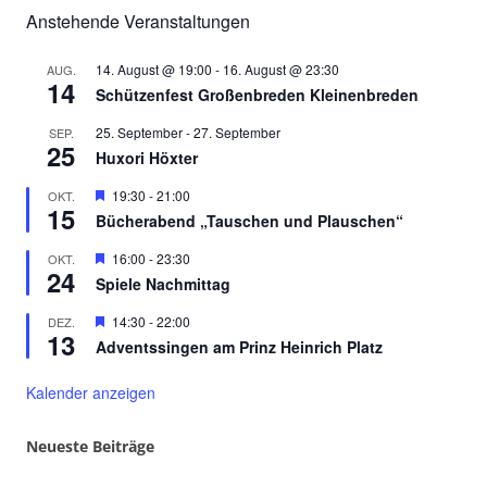
Anstehende Veranstaltungen
14. August @ 19:00
-
16. August @ 23:30
AUG.
14
Schützenfest Großenbreden Kleinenbreden
25. September
-
27. September
SEP.
25
Huxori Höxter
Hervorgehoben
19:30
-
21:00
OKT.
15
Bücherabend „Tauschen und Plauschen“
Hervorgehoben
16:00
-
23:30
OKT.
24
Spiele Nachmittag
Hervorgehoben
14:30
-
22:00
DEZ.
13
Adventssingen am Prinz Heinrich Platz
Kalender anzeigen
Neueste Beiträge