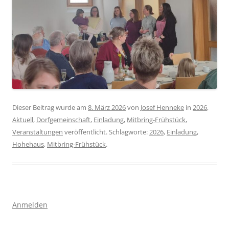
Dieser Beitrag wurde am
8. März 2026
von
Josef Henneke
in
2026
,
Aktuell
,
Dorfgemeinschaft
,
Einladung
,
Mitbring-Frühstück
,
Veranstaltungen
veröffentlicht. Schlagworte:
2026
,
Einladung
,
Hohehaus
,
Mitbring-Frühstück
.
Anmelden