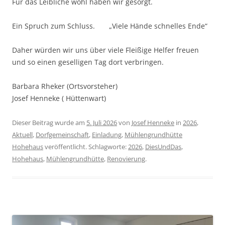
Für das Leibliche wohl haben wir gesorgt.
Ein Spruch zum Schluss. „Viele Hände schnelles Ende“
Daher würden wir uns über viele Fleißige Helfer freuen
und so einen geselligen Tag dort verbringen.
Barbara Rheker (Ortsvorsteher)
Josef Henneke ( Hüttenwart)
Dieser Beitrag wurde am
5. Juli 2026
von
Josef Henneke
in
2026
,
Aktuell
,
Dorfgemeinschaft
,
Einladung
,
Mühlengrundhütte
Hohehaus
veröffentlicht. Schlagworte:
2026
,
DiesUndDas
,
Hohehaus
,
Mühlengrundhütte
,
Renovierung
.