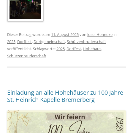
Dieser Beitrag wurde am
11. August 2025
von
Josef Henneke
in
2025
,
Dorffest
,
Dorfgemeinschaft
,
Schützenbruderschaft
veröffentlicht. Schlagworte:
2025
,
Dorffest
,
Hohehaus
,
Schützenbruderschaft
.
Einladung an alle Hohehäuser zu 100 Jahre
St. Heinrich Kapelle Bremerberg