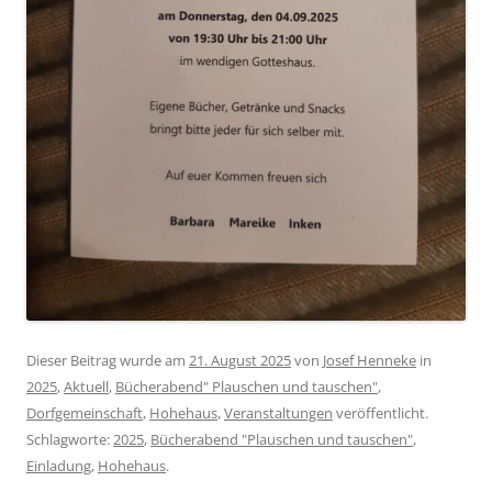
Dieser Beitrag wurde am
21. August 2025
von
Josef Henneke
in
2025
,
Aktuell
,
Bücherabend" Plauschen und tauschen"
,
Dorfgemeinschaft
,
Hohehaus
,
Veranstaltungen
veröffentlicht.
Schlagworte:
2025
,
Bücherabend "Plauschen und tauschen"
,
Einladung
,
Hohehaus
.