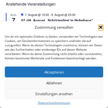
Anstehende Veranstaltungen
Hervorgehoben
7. August @ 19:30
-
9. August @ 23:30
AUG.
7
07.-09. August „Schützenfest in Hohehaus“
Zustimmung verwalten
14. August @ 19:00
-
16. August @ 23:30
AUG.
14
Schützenfest Großenbreden Kleinenbreden
Um dir ein optimales Erlebnis zu bieten, verwenden wir Technologien wie
Cookies, um Geräteinformationen zu speichern und/oder darauf
25. September
-
27. September
SEP.
zuzugreifen. Wenn du diesen Technologien zustimmst, können wir Daten
25
Huxori Höxter
wie das Surfverhalten oder eindeutige IDs auf dieser Website
verarbeiten. Wenn du deine Zustimmung nicht erteilst oder zurückziehst,
Hervorgehoben
19:30
-
21:00
OKT.
können bestimmte Merkmale und Funktionen beeinträchtigt werden.
15
Bücherabend „Tauschen und Plauschen“
Hervorgehoben
16:00
-
23:30
OKT.
Akzeptieren
24
Spiele Nachmittag
Ablehnen
Kalender anzeigen
Einstellungen ansehen
Neueste Beiträge
Datenschutz
Impressum