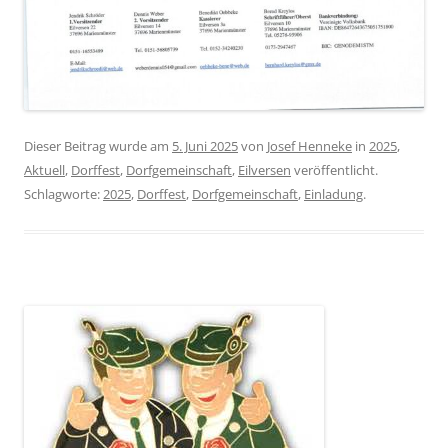
Dieser Beitrag wurde am
5. Juni 2025
von
Josef Henneke
in
2025
,
Aktuell
,
Dorffest
,
Dorfgemeinschaft
,
Eilversen
veröffentlicht.
Schlagworte:
2025
,
Dorffest
,
Dorfgemeinschaft
,
Einladung
.