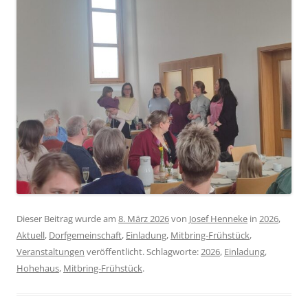
Dieser Beitrag wurde am
8. März 2026
von
Josef Henneke
in
2026
,
Aktuell
,
Dorfgemeinschaft
,
Einladung
,
Mitbring-Frühstück
,
Veranstaltungen
veröffentlicht. Schlagworte:
2026
,
Einladung
,
Hohehaus
,
Mitbring-Frühstück
.