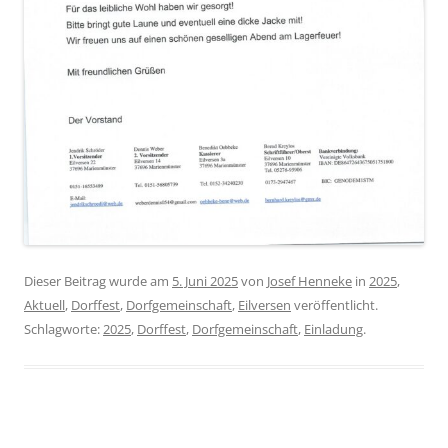
Dieser Beitrag wurde am
5. Juni 2025
von
Josef Henneke
in
2025
,
Aktuell
,
Dorffest
,
Dorfgemeinschaft
,
Eilversen
veröffentlicht.
Schlagworte:
2025
,
Dorffest
,
Dorfgemeinschaft
,
Einladung
.