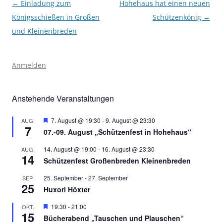
Beitragsnavigation
←
Einladung zum
Hohehaus hat einen neuen
Königsschießen in Großen
Schützenkönig
→
und Kleinenbreden
Anmelden
Anstehende Veranstaltungen
Hervorgehoben
7. August @ 19:30
-
9. August @ 23:30
AUG.
7
07.-09. August „Schützenfest in Hohehaus“
14. August @ 19:00
-
16. August @ 23:30
AUG.
14
Schützenfest Großenbreden Kleinenbreden
25. September
-
27. September
SEP.
25
Huxori Höxter
Hervorgehoben
19:30
-
21:00
OKT.
15
Bücherabend „Tauschen und Plauschen“