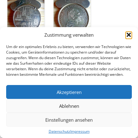
Zustimmung verwalten
Um dir ein optimales Erlebnis zu bieten, verwenden wir Technologien wie
Cookies, um Geräteinformationen zu speichern und/oder darauf
Königspaar: Anton und Magret Fuhrmann
zuzugreifen. Wenn du diesen Technologien zustimmst, können wir Daten
Helmut und Christel Karlheim
wie das Surfverhalten oder eindeutige IDs auf dieser Website
Hainer und Conny Schlüter
verarbeiten. Wenn du deine Zustimmung nicht erteilst oder zurückziehst,
können bestimmte Merkmale und Funktionen beeinträchtigt werden.
Kinderkönigspaar: Klaus Multhaup und Bärbel Vossebein
Ralf Lüke und Marietta Hilmer
Akzeptieren
Frank Lüke und Hildegard Drewes
Ablehnen
1978-1980
Einstellungen ansehen
Datenschutz
Impressum