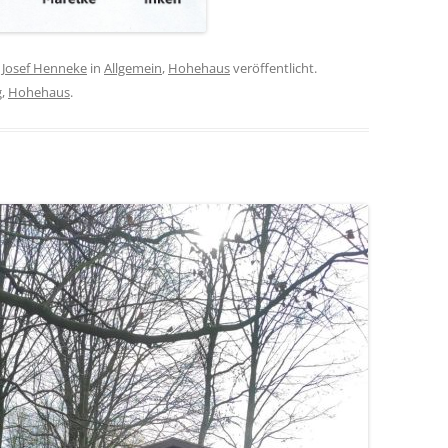
n
Josef Henneke
in
Allgemein
,
Hohehaus
veröffentlicht.
g
,
Hohehaus
.