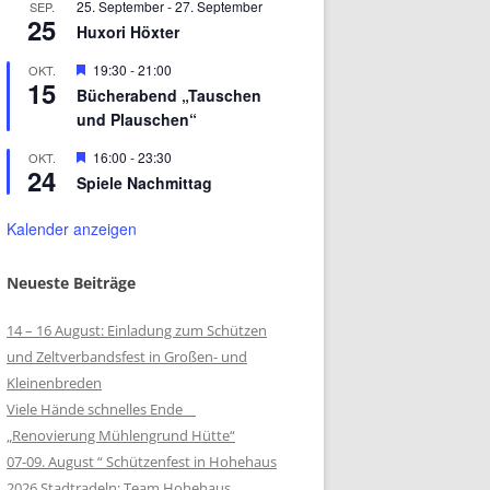
25. September
-
27. September
SEP.
25
Huxori Höxter
Hervorgehoben
19:30
-
21:00
OKT.
15
Bücherabend „Tauschen
und Plauschen“
Hervorgehoben
16:00
-
23:30
OKT.
24
Spiele Nachmittag
Kalender anzeigen
Neueste Beiträge
14 – 16 August: Einladung zum Schützen
und Zeltverbandsfest in Großen- und
Kleinenbreden
Viele Hände schnelles Ende
„Renovierung Mühlengrund Hütte“
07-09. August “ Schützenfest in Hohehaus
2026 Stadtradeln: Team Hohehaus