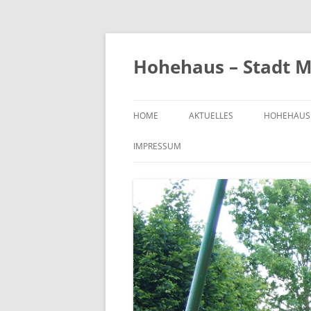
Zum
Inhalt
springen
Hohehaus – Stadt M
HOME
AKTUELLES
HOHEHAUS
HEIMATGE
IMPRESSUM
CHRONIK
ORTS- UND
1989
BILDER VO
KIRCHE
FRIEDHOF