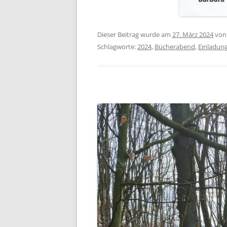
Dieser Beitrag wurde am
27. März 2024
vo
Schlagworte:
2024
,
Bücherabend
,
Einladun