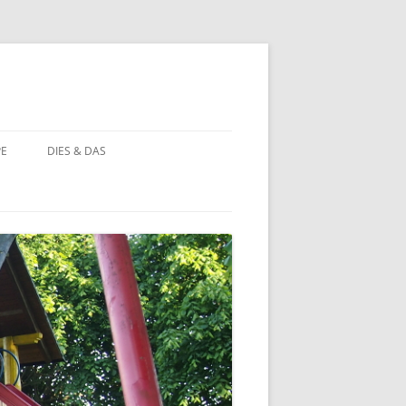
PE
DIES & DAS
STÖRCHE
STORCHENNEST IM WANDEL DER
ZEIT
BAUERNHOF PÄDAGOGIK
BAUERNHOF PÄDAGOGIK:
CHRONOLOGIE
NATUR ERLEBEN
MOORBEET
UNWETTER IN HOHEHAUS
BLÜHWIESE
NATURFOTOS