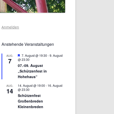
Anmelden
Anstehende Veranstaltungen
Hervorgehoben
7. August @ 19:30
-
9. August
AUG.
7
@ 23:30
07.-09. August
„Schützenfest in
Hohehaus“
14. August @ 19:00
-
16. August
AUG.
14
@ 23:30
Schützenfest
Großenbreden
Kleinenbreden