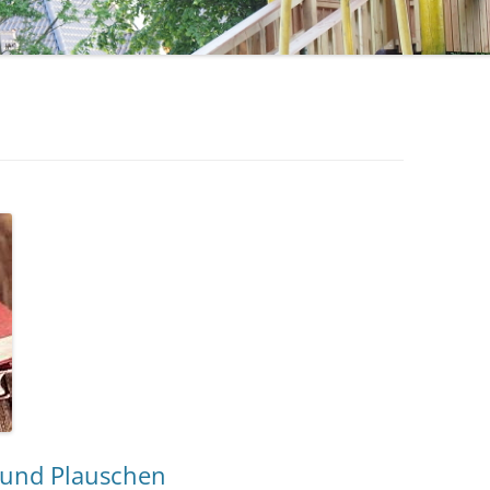
1971 – 1980
STERNSINGER / HEILIGE DREI
1961 – 1970
KÖNIGE
ÜHLE
1951 – 1960
EHRENMAL, WEGEKREUZE UND
BILDSTÖCKE
1900 – 1950
TTE
1800 – 1899
RF HAT ZUKUNFT
R
 und Plauschen