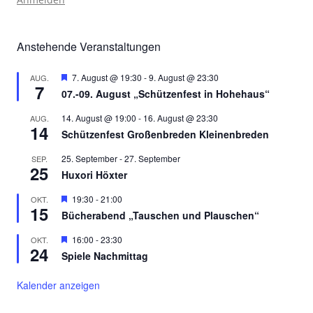
Anstehende Veranstaltungen
Hervorgehoben
7. August @ 19:30
-
9. August @ 23:30
AUG.
7
07.-09. August „Schützenfest in Hohehaus“
14. August @ 19:00
-
16. August @ 23:30
AUG.
14
Schützenfest Großenbreden Kleinenbreden
25. September
-
27. September
SEP.
25
Huxori Höxter
Hervorgehoben
19:30
-
21:00
OKT.
15
Bücherabend „Tauschen und Plauschen“
Hervorgehoben
16:00
-
23:30
OKT.
24
Spiele Nachmittag
Kalender anzeigen