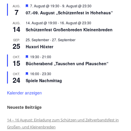
Hervorgehoben
7. August @ 19:30
-
9. August @ 23:30
AUG.
7
07.-09. August „Schützenfest in Hohehaus“
14. August @ 19:00
-
16. August @ 23:30
AUG.
14
Schützenfest Großenbreden Kleinenbreden
25. September
-
27. September
SEP.
25
Huxori Höxter
Hervorgehoben
19:30
-
21:00
OKT.
15
Bücherabend „Tauschen und Plauschen“
Hervorgehoben
16:00
-
23:30
OKT.
24
Spiele Nachmittag
Kalender anzeigen
Neueste Beiträge
14 – 16 August: Einladung zum Schützen und Zeltverbandsfest in
Großen- und Kleinenbreden