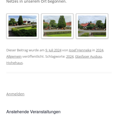
Netzes in unserem Ort begonnen.
Dieser Beitrag wurde am
9. Juli 2024
von
Josef Henneke
in
2024
,
Allgemein
veröffentlicht. Schlagworte:
2024
,
Glasfaser Ausbau
,
Hohehaus
.
Anmelden
Anstehende Veranstaltungen