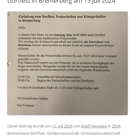
Dorffest in Bremerberg am 13 Juli 2024
Dieser Beitrag wurde am
12. Juli 2024
von
Josef Henneke
in
2024
,
Bremerberg
,
Dorffest
,
Dorfgemeinschaft
,
Schützenbruderschaft