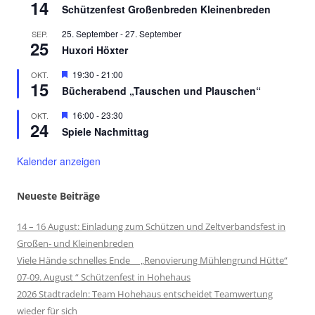
14
Schützenfest Großenbreden Kleinenbreden
25. September
-
27. September
SEP.
25
Huxori Höxter
Hervorgehoben
19:30
-
21:00
OKT.
15
Bücherabend „Tauschen und Plauschen“
Hervorgehoben
16:00
-
23:30
OKT.
24
Spiele Nachmittag
Kalender anzeigen
Neueste Beiträge
14 – 16 August: Einladung zum Schützen und Zeltverbandsfest in
Großen- und Kleinenbreden
Viele Hände schnelles Ende „Renovierung Mühlengrund Hütte“
07-09. August “ Schützenfest in Hohehaus
2026 Stadtradeln: Team Hohehaus entscheidet Teamwertung
wieder für sich