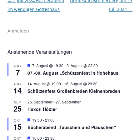
Beitragsnavigation
←
2 Juli 2024 Bücherabend
Dorffest in Bremerberg am 13
im wendigen Gotteshaus
Juli 2024
→
Anmelden
Anstehende Veranstaltungen
Hervorgehoben
7. August @ 19:30
-
9. August @ 23:30
AUG.
7
07.-09. August „Schützenfest in Hohehaus“
14. August @ 19:00
-
16. August @ 23:30
AUG.
14
Schützenfest Großenbreden Kleinenbreden
25. September
-
27. September
SEP.
25
Huxori Höxter
Hervorgehoben
19:30
-
21:00
OKT.
15
Bücherabend „Tauschen und Plauschen“
Hervorgehoben
16:00
-
23:30
OKT.