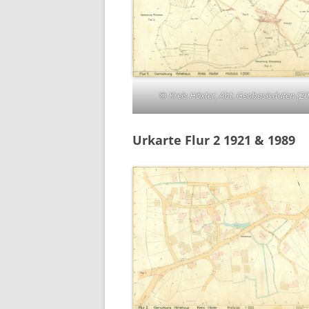
© Kreis Höxter, Abt. Geobasisdaten (2
Urkarte Flur 2 1921 & 1989