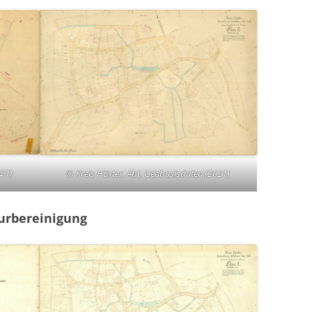
021)
© Kreis Höxter, Abt. Geobasisdaten (2021)
lurbereinigung