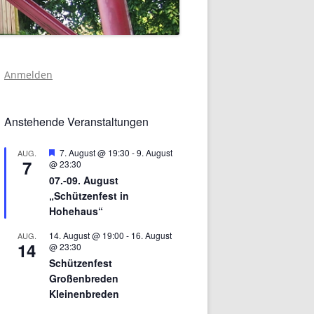
Anmelden
Anstehende Veranstaltungen
Hervorgehoben
7. August @ 19:30
-
9. August
AUG.
7
@ 23:30
07.-09. August
„Schützenfest in
Hohehaus“
14. August @ 19:00
-
16. August
AUG.
14
@ 23:30
Schützenfest
Großenbreden
Kleinenbreden