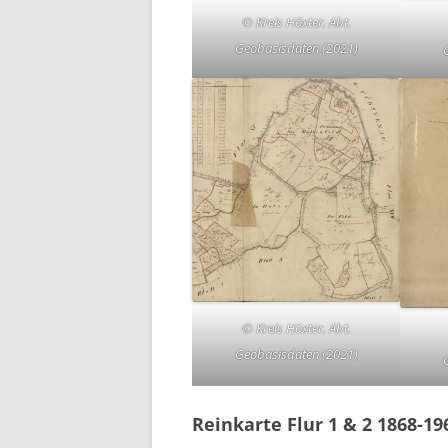
© Kreis Höxter, Abt.
Geobasisdaten (2021)
© Kreis Höxter, Abt.
Geobasisdaten (2021)
Reinkarte Flur 1 & 2 1868-19