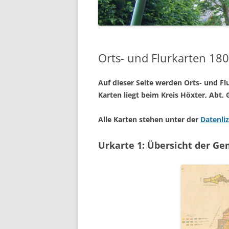
EHRENMAL
WASSERM
Orts- und Flurkarten 18
SCHULE
SCHUTZHÜ
Auf dieser Seite werden Orts- und F
Karten liegt beim Kreis Höxter, Abt.
UNSER DO
Alle Karten stehen unter der
Datenli
LUFTBILDE
Urkarte 1:
Übersicht der Ge