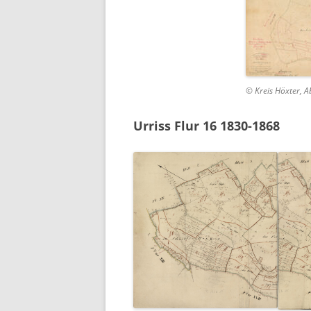
© Kreis Höxter, A
Urriss Flur 16 1830-1868