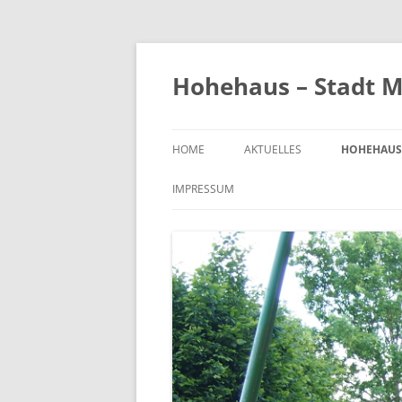
Zum
Inhalt
springen
Hohehaus – Stadt M
HOME
AKTUELLES
HOHEHAUS
HEIMATGE
IMPRESSUM
CHRONIK
ORTS- UND
1989
BILDER VO
KIRCHE
FRIEDHOF