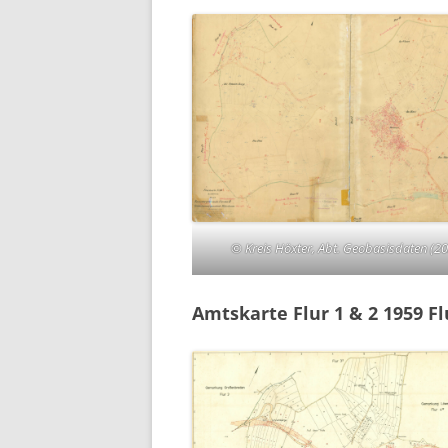
© Kreis Höxter, Abt. Geobasisdaten (2
Amtskarte Flur 1 & 2 1959 F