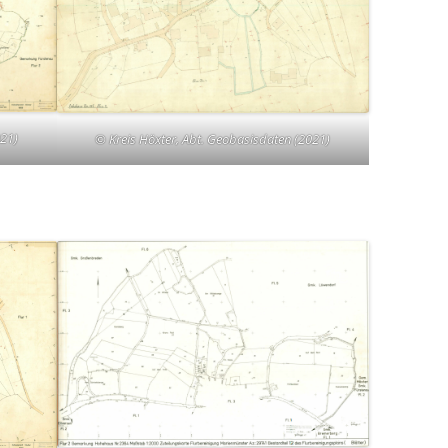
021)
© Kreis Höxter, Abt. Geobasisdaten (2021)