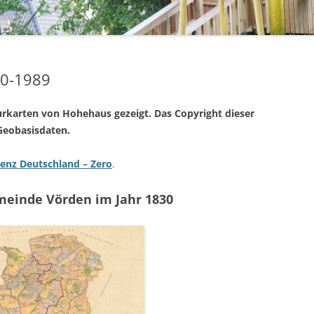
1971 – 1980
STERNSINGER / HEILIGE DREI
1961 – 1970
KÖNIGE
ÜHLE
1951 – 1960
EHRENMAL, WEGEKREUZE UND
00-1989
BILDSTÖCKE
1900 – 1950
TTE
lurkarten von Hohehaus gezeigt. Das Copyright dieser
1800 – 1899
 Geobasisdaten.
RF HAT ZUKUNFT
zenz Deutschland – Zero
.
R
meinde Vörden im Jahr 1830