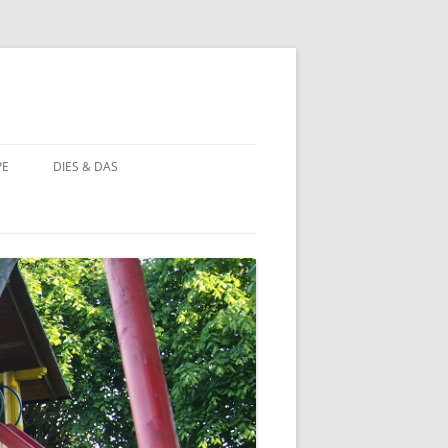
PE
DIES & DAS
STÖRCHE
STORCHENNEST IM WANDEL DER
ZEIT
BAUERNHOF PÄDAGOGIK
BAUERNHOF PÄDAGOGIK:
CHRONOLOGIE
NATUR ERLEBEN
MOORBEET
UNWETTER IN HOHEHAUS
BLÜHWIESE
NATURFOTOS