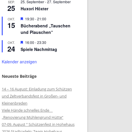
25. September
-
27. September
SEP.
25
Huxori Höxter
Hervorgehoben
19:30
-
21:00
OKT.
15
Bücherabend „Tauschen
und Plauschen“
Hervorgehoben
16:00
-
23:30
OKT.
24
Spiele Nachmittag
Kalender anzeigen
Neueste Beiträge
14 – 16 August: Einladung zum Schützen
und Zeltverbandsfest in Großen- und
Kleinenbreden
Viele Hände schnelles Ende
„Renovierung Mühlengrund Hütte“
07-09. August “ Schützenfest in Hohehaus
2026 Stadtradeln: Team Hohehaus