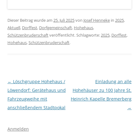
Dieser Beitrag wurde am
25. Juli 2025
von
Josef Henneke
in
2025
,
Aktuell
,
Dorffest
,
Dorfgemeinschaft
,
Hohehaus
,
Schützenbruderschaft
veröffentlicht. Schlagworte:
2025
,
Dorffest
,
Hohehaus
,
Schützenbruderschaft
.
Beitragsnavigation
←
Löschgruppe Hohehaus /
Einladung an alle
Löwendorf: Gerätehaus und
Hohehäuser zu 100 Jahre St.
Fahrzeugweihe mit
Heinrich Kapelle Bremerberg
anschließendem Stadtpokal
→
Anmelden