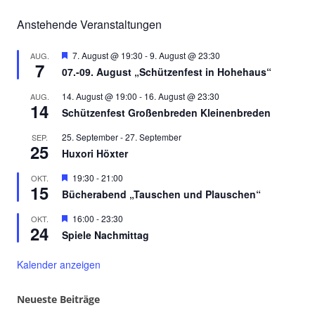
Anstehende Veranstaltungen
Hervorgehoben
7. August @ 19:30
-
9. August @ 23:30
AUG.
7
07.-09. August „Schützenfest in Hohehaus“
14. August @ 19:00
-
16. August @ 23:30
AUG.
14
Schützenfest Großenbreden Kleinenbreden
25. September
-
27. September
SEP.
25
Huxori Höxter
Hervorgehoben
19:30
-
21:00
OKT.
15
Bücherabend „Tauschen und Plauschen“
Hervorgehoben
16:00
-
23:30
OKT.
24
Spiele Nachmittag
Kalender anzeigen
Neueste Beiträge