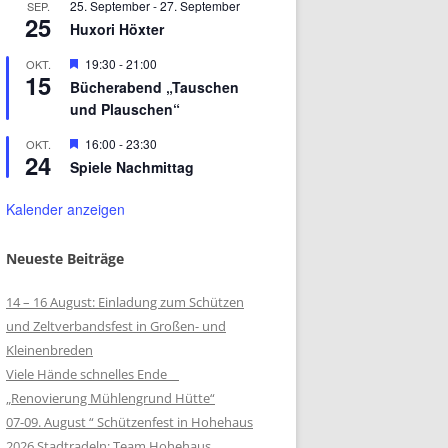
25. September
-
27. September
SEP.
25
Huxori Höxter
Hervorgehoben
19:30
-
21:00
OKT.
15
Bücherabend „Tauschen
und Plauschen“
Hervorgehoben
16:00
-
23:30
OKT.
24
Spiele Nachmittag
Kalender anzeigen
Neueste Beiträge
14 – 16 August: Einladung zum Schützen
und Zeltverbandsfest in Großen- und
Kleinenbreden
Viele Hände schnelles Ende
„Renovierung Mühlengrund Hütte“
07-09. August “ Schützenfest in Hohehaus
2026 Stadtradeln: Team Hohehaus