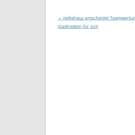
Beitragsnavigation
←
Hohehaus entscheidet Teamwertu
Stadtradeln für sich