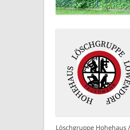
EHRENMAL
WASSERM
SCHULE
SCHUTZHÜ
UNSER DO
LUFTBILDE
Löschgruppe Hohehaus /