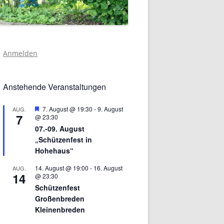
Anmelden
Anstehende Veranstaltungen
Hervorgehoben
7. August @ 19:30
-
9. August
AUG.
7
@ 23:30
07.-09. August
„Schützenfest in
Hohehaus“
14. August @ 19:00
-
16. August
AUG.
14
@ 23:30
Schützenfest
Großenbreden
Kleinenbreden