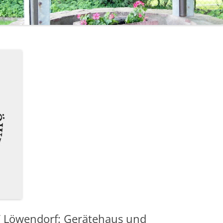
1971 – 1980
STERNSINGER / HEILIGE DREI
1961 – 1970
KÖNIGE
ÜHLE
1951 – 1960
EHRENMAL, WEGEKREUZE UND
BILDSTÖCKE
1900 – 1950
TTE
1800 – 1899
RF HAT ZUKUNFT
R
 Löwendorf: Gerätehaus und