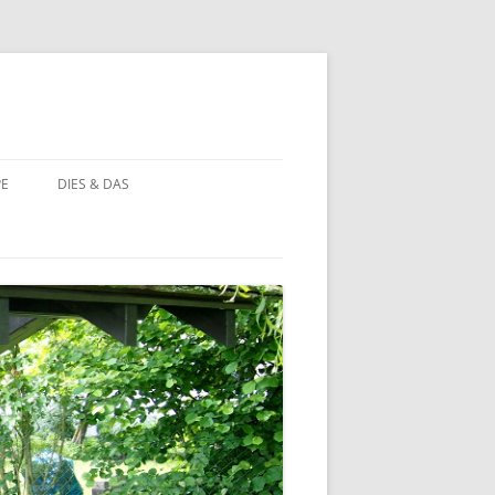
PE
DIES & DAS
STÖRCHE
STORCHENNEST IM WANDEL DER
ZEIT
BAUERNHOF PÄDAGOGIK
BAUERNHOF PÄDAGOGIK:
CHRONOLOGIE
NATUR ERLEBEN
MOORBEET
UNWETTER IN HOHEHAUS
BLÜHWIESE
NATURFOTOS