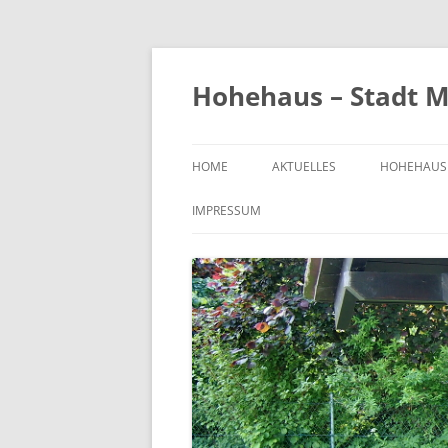
Zum
Inhalt
springen
Hohehaus – Stadt M
HOME
AKTUELLES
HOHEHAUS
HEIMATGE
IMPRESSUM
CHRONIK
ORTS- UND
1989
BILDER VO
KIRCHE
FRIEDHOF