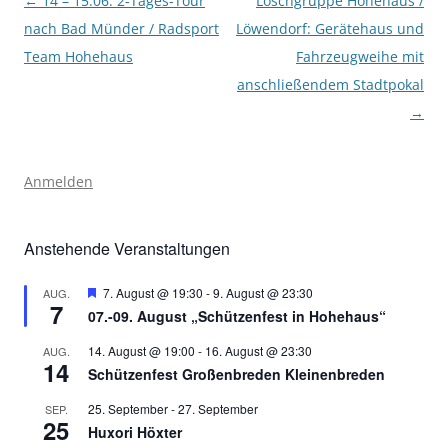
Beitragsnavigation
←
14 – 15.06: 2-Tages-Tour
Löschgruppe Hohehaus /
nach Bad Münder / Radsport
Löwendorf: Gerätehaus und
Team Hohehaus
Fahrzeugweihe mit
anschließendem Stadtpokal
→
Anmelden
Anstehende Veranstaltungen
Hervorgehoben
7. August @ 19:30
-
9. August @ 23:30
AUG.
7
07.-09. August „Schützenfest in Hohehaus“
14. August @ 19:00
-
16. August @ 23:30
AUG.
14
Schützenfest Großenbreden Kleinenbreden
25. September
-
27. September
SEP.
25
Huxori Höxter