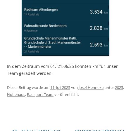
In dem Zeitraum vom 01.-21.06.25 konnten km für unser
Team geradelt werden.
Dieser Beitrag wurde am
11. Juli 2025
von
Josef Henneke
unter
2025
,
Hohehaus
,
Radsport Team
veröffentlicht.