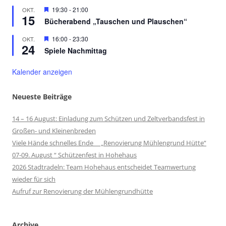
Hervorgehoben
19:30
-
21:00
OKT.
15
Bücherabend „Tauschen und Plauschen“
Hervorgehoben
16:00
-
23:30
OKT.
24
Spiele Nachmittag
Kalender anzeigen
Neueste Beiträge
14 – 16 August: Einladung zum Schützen und Zeltverbandsfest in
Großen- und Kleinenbreden
Viele Hände schnelles Ende „Renovierung Mühlengrund Hütte“
07-09. August “ Schützenfest in Hohehaus
2026 Stadtradeln: Team Hohehaus entscheidet Teamwertung
wieder für sich
Aufruf zur Renovierung der Mühlengrundhütte
Archive