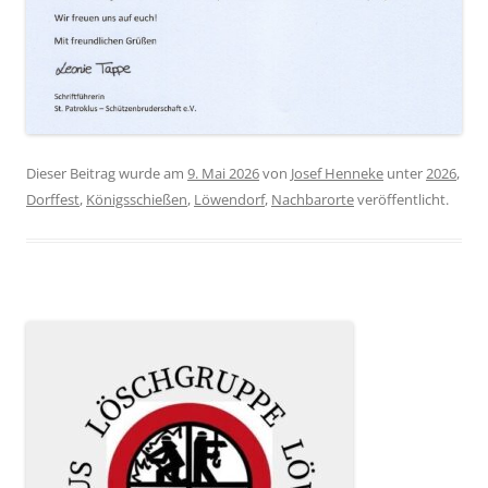
Dieser Beitrag wurde am
9. Mai 2026
von
Josef Henneke
unter
2026
,
Dorffest
,
Königsschießen
,
Löwendorf
,
Nachbarorte
veröffentlicht.