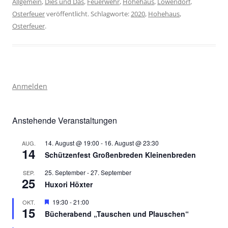
Allgemein
,
Dies und Das
,
Feuerwehr
,
Hohehaus
,
Löwendorf
,
Osterfeuer
veröffentlicht. Schlagworte:
2020
,
Hohehaus
,
Osterfeuer
.
Anmelden
Anstehende Veranstaltungen
14. August @ 19:00
-
16. August @ 23:30
AUG.
14
Schützenfest Großenbreden Kleinenbreden
25. September
-
27. September
SEP.
25
Huxori Höxter
Hervorgehoben
19:30
-
21:00
OKT.
15
Bücherabend „Tauschen und Plauschen“