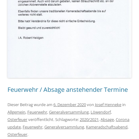
Feuerwehr / Absage anstehender Termine
Dieser Beitrag wurde am
6. Dezember 2020
von
Josef Henneke
in
Allgemein
,
Feuerwehr
,
Generalversammlung
,
Löwendorf
,
Osterfeuer
veröffentlicht. Schlagworte:
2020/2021
,
Absage
,
Corona
update
,
Feuerwehr
,
Generalversammlung
,
Kameradschaftsabend
,
Osterfeuer
.