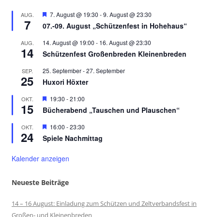
Hervorgehoben
7. August @ 19:30
-
9. August @ 23:30
AUG.
7
07.-09. August „Schützenfest in Hohehaus“
14. August @ 19:00
-
16. August @ 23:30
AUG.
14
Schützenfest Großenbreden Kleinenbreden
25. September
-
27. September
SEP.
25
Huxori Höxter
Hervorgehoben
19:30
-
21:00
OKT.
15
Bücherabend „Tauschen und Plauschen“
Hervorgehoben
16:00
-
23:30
OKT.
24
Spiele Nachmittag
Kalender anzeigen
Neueste Beiträge
14 – 16 August: Einladung zum Schützen und Zeltverbandsfest in
Großen- und Kleinenbreden