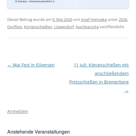
Dieser Beitrag wurde am
9. Mai 2026
von
Josef Henneke
unter
2026
,
Dorffest
,
Königsschießen
,
Löwendorf
,
Nachbarorte
veröffentlicht.
Beitragsnavigation
←
Mai Fest in Eilversen
11 Juli: Königsschießen mit
anschließendem
Preisschießen in Bremerberg
→
Anmelden
Anstehende Veranstaltungen