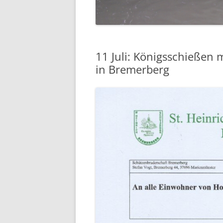
EHRENMAL
WASSERM
11 Juli: Königsschießen
SCHULE
in Bremerberg
SCHUTZHÜ
UNSER DO
LUFTBILDE