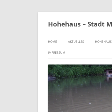
Zum
Inhalt
springen
Hohehaus – Stadt M
HOME
AKTUELLES
HOHEHAUS
HEIMATGE
IMPRESSUM
CHRONIK
ORTS- UND
1989
BILDER VO
KIRCHE
FRIEDHOF