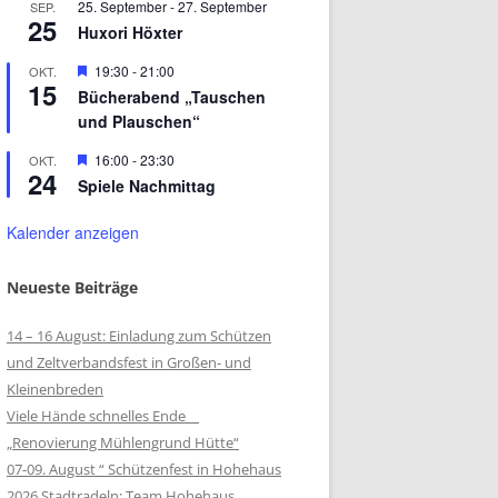
25. September
-
27. September
SEP.
25
Huxori Höxter
Hervorgehoben
19:30
-
21:00
OKT.
15
Bücherabend „Tauschen
und Plauschen“
Hervorgehoben
16:00
-
23:30
OKT.
24
Spiele Nachmittag
Kalender anzeigen
Neueste Beiträge
14 – 16 August: Einladung zum Schützen
und Zeltverbandsfest in Großen- und
Kleinenbreden
Viele Hände schnelles Ende
„Renovierung Mühlengrund Hütte“
07-09. August “ Schützenfest in Hohehaus
2026 Stadtradeln: Team Hohehaus