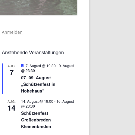
Anmelden
Anstehende Veranstaltungen
Hervorgehoben
7. August @ 19:30
-
9. August
AUG.
7
@ 23:30
07.-09. August
„Schützenfest in
Hohehaus“
14. August @ 19:00
-
16. August
AUG.
14
@ 23:30
Schützenfest
Großenbreden
Kleinenbreden