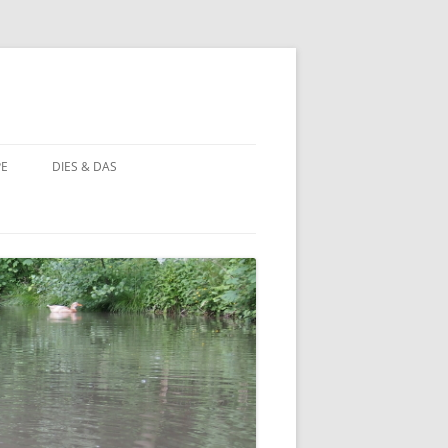
PE
DIES & DAS
STÖRCHE
STORCHENNEST IM WANDEL DER
ZEIT
BAUERNHOF PÄDAGOGIK
BAUERNHOF PÄDAGOGIK:
CHRONOLOGIE
NATUR ERLEBEN
MOORBEET
UNWETTER IN HOHEHAUS
BLÜHWIESE
NATURFOTOS