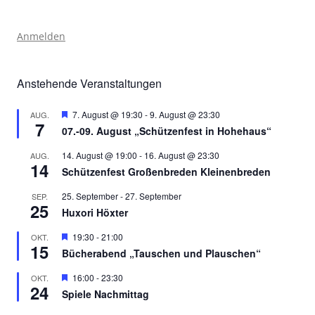
Anmelden
Anstehende Veranstaltungen
Hervorgehoben
7. August @ 19:30
-
9. August @ 23:30
AUG.
7
07.-09. August „Schützenfest in Hohehaus“
14. August @ 19:00
-
16. August @ 23:30
AUG.
14
Schützenfest Großenbreden Kleinenbreden
25. September
-
27. September
SEP.
25
Huxori Höxter
Hervorgehoben
19:30
-
21:00
OKT.
15
Bücherabend „Tauschen und Plauschen“
Hervorgehoben
16:00
-
23:30
OKT.
24
Spiele Nachmittag