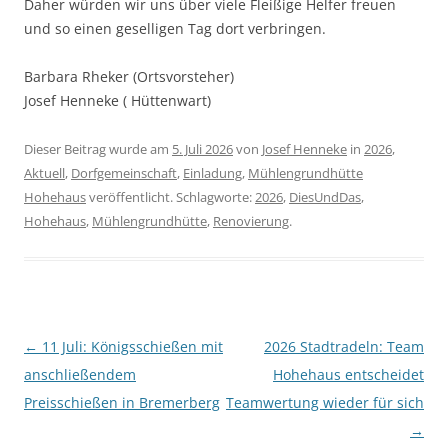
Daher würden wir uns über viele Fleißige Helfer freuen
und so einen geselligen Tag dort verbringen.
Barbara Rheker (Ortsvorsteher)
Josef Henneke ( Hüttenwart)
Dieser Beitrag wurde am
5. Juli 2026
von
Josef Henneke
in
2026
,
Aktuell
,
Dorfgemeinschaft
,
Einladung
,
Mühlengrundhütte
Hohehaus
veröffentlicht. Schlagworte:
2026
,
DiesUndDas
,
Hohehaus
,
Mühlengrundhütte
,
Renovierung
.
Beitragsnavigation
←
11 Juli: Königsschießen mit
2026 Stadtradeln: Team
anschließendem
Hohehaus entscheidet
Preisschießen in Bremerberg
Teamwertung wieder für sich
→