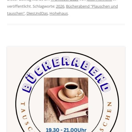
veröffentlicht. Schlagworte:
2026
,
Bücherabend "Plauschen und
tauschen"
,
DiesUndDas
,
Hohehaus
.