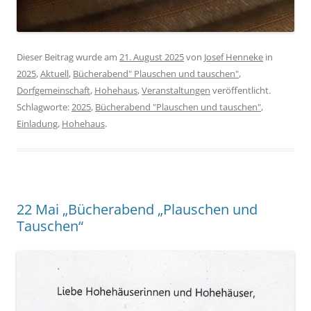
Dieser Beitrag wurde am
21. August 2025
von
Josef Henneke
in
2025
,
Aktuell
,
Bücherabend" Plauschen und tauschen"
,
Dorfgemeinschaft
,
Hohehaus
,
Veranstaltungen
veröffentlicht.
Schlagworte:
2025
,
Bücherabend "Plauschen und tauschen"
,
Einladung
,
Hohehaus
.
22 Mai „Bücherabend „Plauschen und
Tauschen“