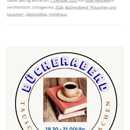
Dieser Beitrag wurde am
1. Oktober 2025
von
Josef Henneke
in
veröffentlicht. Schlagworte:
2026
,
Bücherabend "Plauschen und
tauschen"
,
DiesUndDas
,
Hohehaus
.