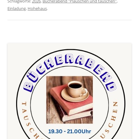
Schlagworte:
2026
,
Bücherabend "Plauschen und tauschen"
,
Einladung
,
Hohehaus
.