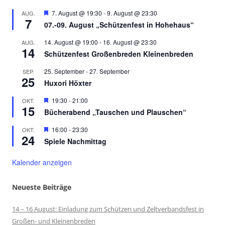
Hervorgehoben
7. August @ 19:30
-
9. August @ 23:30
AUG.
7
07.-09. August „Schützenfest in Hohehaus“
14. August @ 19:00
-
16. August @ 23:30
AUG.
14
Schützenfest Großenbreden Kleinenbreden
25. September
-
27. September
SEP.
25
Huxori Höxter
Hervorgehoben
19:30
-
21:00
OKT.
15
Bücherabend „Tauschen und Plauschen“
Hervorgehoben
16:00
-
23:30
OKT.
24
Spiele Nachmittag
Kalender anzeigen
Neueste Beiträge
14 – 16 August: Einladung zum Schützen und Zeltverbandsfest in
Großen- und Kleinenbreden