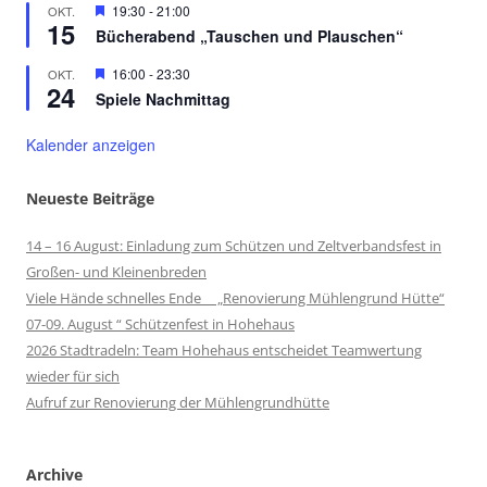
Hervorgehoben
19:30
-
21:00
OKT.
15
Bücherabend „Tauschen und Plauschen“
Hervorgehoben
16:00
-
23:30
OKT.
24
Spiele Nachmittag
Kalender anzeigen
Neueste Beiträge
14 – 16 August: Einladung zum Schützen und Zeltverbandsfest in
Großen- und Kleinenbreden
Viele Hände schnelles Ende „Renovierung Mühlengrund Hütte“
07-09. August “ Schützenfest in Hohehaus
2026 Stadtradeln: Team Hohehaus entscheidet Teamwertung
wieder für sich
Aufruf zur Renovierung der Mühlengrundhütte
Archive