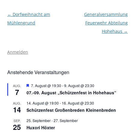
Beitragsnavigation
←
Dorfweihnacht am
Generalversammlung
Mühlengrund
Feuerwehr Abteilung
Hohehaus
→
Anmelden
Anstehende Veranstaltungen
Hervorgehoben
7. August @ 19:30
-
9. August @ 23:30
AUG.
7
07.-09. August „Schützenfest in Hohehaus“
14. August @ 19:00
-
16. August @ 23:30
AUG.
14
Schützenfest Großenbreden Kleinenbreden
25. September
-
27. September
SEP.
25
Huxori Höxter