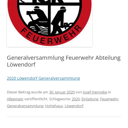
Generalversammlung Feuerwehr Abteilung
Löwendorf
2020 Löwendorf Generalversammlung
Dieser Beitrag wurde am
30. Januar 2020
von
Josef Henneke
in
Allgemein
veröffentlicht. Schlagworte:
2020
,
Einladung
,
Feuerwehr
,
Generalversammlung
,
Hohehaus
,
Löwendorf
.