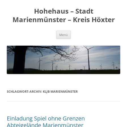
Zum
Inhalt
Hohehaus – Stadt
springen
Marienmünster – Kreis Höxter
Menü
SCHLAGWORT-ARCHIV:
KLJB MARIENMÜNSTER
Einladung Spiel ohne Grenzen
Abteigelände Marienmünster