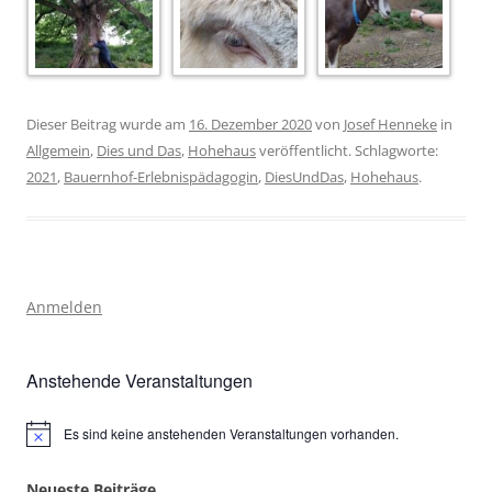
Dieser Beitrag wurde am
16. Dezember 2020
von
Josef Henneke
in
Allgemein
,
Dies und Das
,
Hohehaus
veröffentlicht. Schlagworte:
2021
,
Bauernhof-Erlebnispädagogin
,
DiesUndDas
,
Hohehaus
.
Anmelden
Anstehende Veranstaltungen
Es sind keine anstehenden Veranstaltungen vorhanden.
Hinweis
Neueste Beiträge