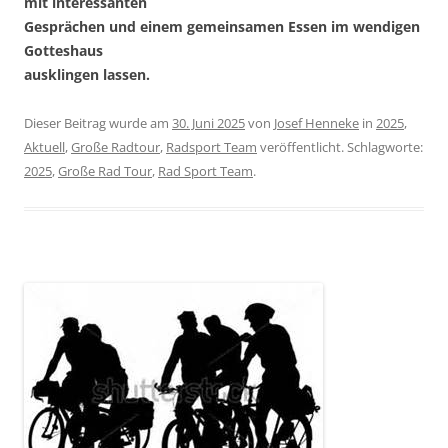
mit interessanten
Gesprächen und einem gemeinsamen Essen im wendigen
Gotteshaus
ausklingen lassen.
Dieser Beitrag wurde am
30. Juni 2025
von
Josef Henneke
in
2025
,
Aktuell
,
Große Radtour
,
Radsport Team
veröffentlicht. Schlagworte:
2025
,
Große Rad Tour
,
Rad Sport Team
.