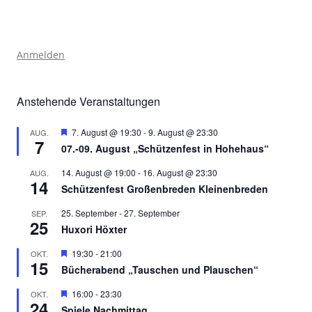
Anmelden
Anstehende Veranstaltungen
Hervorgehoben
7. August @ 19:30
-
9. August @ 23:30
AUG.
7
07.-09. August „Schützenfest in Hohehaus“
14. August @ 19:00
-
16. August @ 23:30
AUG.
14
Schützenfest Großenbreden Kleinenbreden
25. September
-
27. September
SEP.
25
Huxori Höxter
Hervorgehoben
19:30
-
21:00
OKT.
15
Bücherabend „Tauschen und Plauschen“
Hervorgehoben
16:00
-
23:30
OKT.
24
Spiele Nachmittag