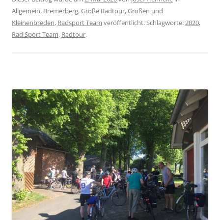
Allgemein
,
Bremerberg
,
Große Radtour
,
Großen und
Kleinenbreden
,
Radsport Team
veröffentlicht. Schlagworte:
2020
,
Rad Sport Team
,
Radtour
.