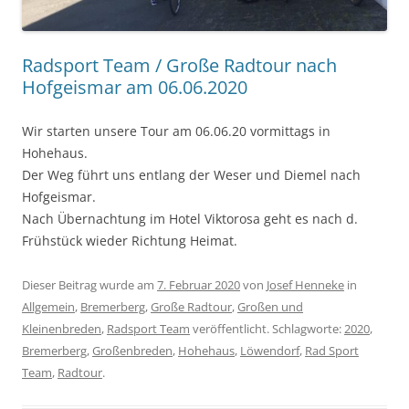
Radsport Team / Große Radtour nach
Hofgeismar am 06.06.2020
Wir starten unsere Tour am 06.06.20 vormittags in
Hohehaus.
Der Weg führt uns entlang der Weser und Diemel nach
Hofgeismar.
Nach Übernachtung im Hotel Viktorosa geht es nach d.
Frühstück wieder Richtung Heimat.
Dieser Beitrag wurde am
7. Februar 2020
von
Josef Henneke
in
Allgemein
,
Bremerberg
,
Große Radtour
,
Großen und
Kleinenbreden
,
Radsport Team
veröffentlicht. Schlagworte:
2020
,
Bremerberg
,
Großenbreden
,
Hohehaus
,
Löwendorf
,
Rad Sport
Team
,
Radtour
.