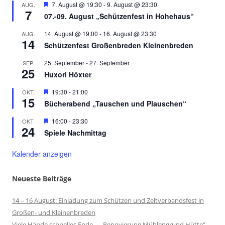
Hervorgehoben
7. August @ 19:30
-
9. August @ 23:30
AUG.
7
07.-09. August „Schützenfest in Hohehaus“
14. August @ 19:00
-
16. August @ 23:30
AUG.
14
Schützenfest Großenbreden Kleinenbreden
25. September
-
27. September
SEP.
25
Huxori Höxter
Hervorgehoben
19:30
-
21:00
OKT.
15
Bücherabend „Tauschen und Plauschen“
Hervorgehoben
16:00
-
23:30
OKT.
24
Spiele Nachmittag
Kalender anzeigen
Neueste Beiträge
14 – 16 August: Einladung zum Schützen und Zeltverbandsfest in
Großen- und Kleinenbreden
Viele Hände schnelles Ende „Renovierung Mühlengrund Hütte“