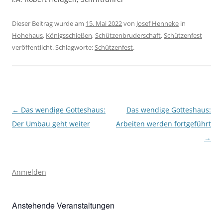
Dieser Beitrag wurde am
15. Mai 2022
von
Josef Henneke
in
Hohehaus
,
Königsschießen
,
Schützenbruderschaft
,
Schützenfest
veröffentlicht. Schlagworte:
Schützenfest
.
Beitragsnavigation
←
Das wendige Gotteshaus:
Das wendige Gotteshaus:
Der Umbau geht weiter
Arbeiten werden fortgeführt
→
Anmelden
Anstehende Veranstaltungen