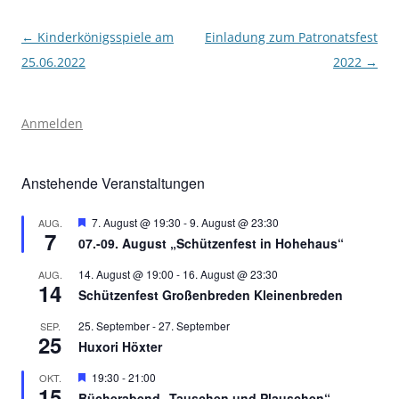
Beitragsnavigation
←
Kinderkönigsspiele am
Einladung zum Patronatsfest
25.06.2022
2022
→
Anmelden
Anstehende Veranstaltungen
Hervorgehoben
7. August @ 19:30
-
9. August @ 23:30
AUG.
7
07.-09. August „Schützenfest in Hohehaus“
14. August @ 19:00
-
16. August @ 23:30
AUG.
14
Schützenfest Großenbreden Kleinenbreden
25. September
-
27. September
SEP.
25
Huxori Höxter
Hervorgehoben
19:30
-
21:00
OKT.
15
Bücherabend „Tauschen und Plauschen“