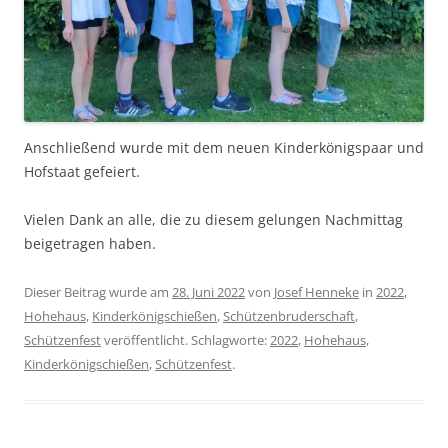
Anschließend wurde mit dem neuen Kinderkönigspaar und
Hofstaat gefeiert.
Vielen Dank an alle, die zu diesem gelungen Nachmittag
beigetragen haben.
Dieser Beitrag wurde am
28. Juni 2022
von
Josef Henneke
in
2022
,
Hohehaus
,
Kinderkönigschießen
,
Schützenbruderschaft
,
Schützenfest
veröffentlicht. Schlagworte:
2022
,
Hohehaus
,
Kinderkönigschießen
,
Schützenfest
.