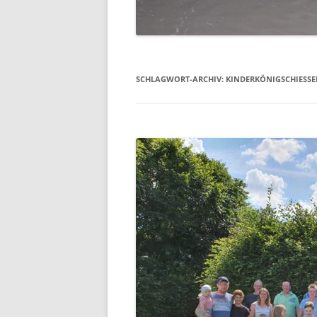
EHRENMAL
WASSERM
SCHLAGWORT-ARCHIV:
KINDERKÖNIGSCHIESSEN
SCHULE
SCHUTZHÜ
UNSER DO
LUFTBILDE