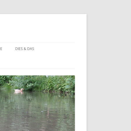
PE
DIES & DAS
STÖRCHE
STORCHENNEST IM WANDEL DER
ZEIT
BAUERNHOF PÄDAGOGIK
BAUERNHOF PÄDAGOGIK:
CHRONOLOGIE
NATUR ERLEBEN
MOORBEET
UNWETTER IN HOHEHAUS
BLÜHWIESE
NATURFOTOS