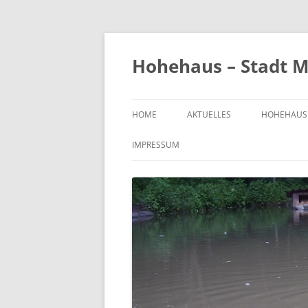
Zum
Inhalt
springen
Hohehaus – Stadt M
HOME
AKTUELLES
HOHEHAUS
HEIMATGE
IMPRESSUM
CHRONIK
ORTS- UND
1989
BILDER VO
KIRCHE
FRIEDHOF