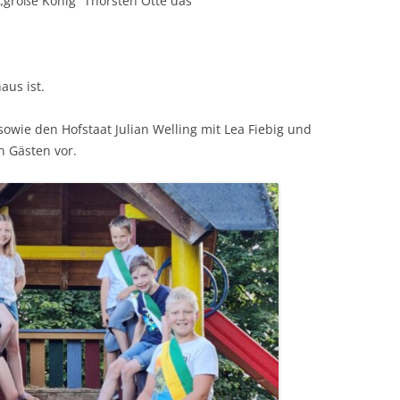
„große König“ Thorsten Otte das
aus ist.
sowie den Hofstaat Julian Welling mit Lea Fiebig und
n Gästen vor.