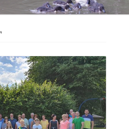
1971 – 1980
STERNSINGER / HEILIGE DREI
1961 – 1970
KÖNIGE
ÜHLE
1951 – 1960
EHRENMAL, WEGEKREUZE UND
BILDSTÖCKE
1900 – 1950
TTE
1800 – 1899
RF HAT ZUKUNFT
R