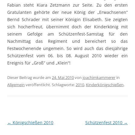
Fabian steht Kiara Zetzmann zur Seite. Zu den ersten
Gratulanten gehörte der neue König der „Erwachsenen“
Bernd Schrader mit seiner Königin Elisabeth. Sie zeigten
sich hocherfreut, übernimmt doch der Kinderkönig mit
seinem Gefolge am Schützenfest-Samstag für den
Nachmittag das Regiment und bereichert so das
Festwochenende ungemein. So wird auch das diesjährige
Schützenfest vom 06. bis 08. August 2010 wieder ein
Ereignis für „Groß“ und „Klein“!
Dieser Beitrag wurde am
24. Mai 2010
von
joachimkammerer
in
Allgemein
veröffentlicht. Schlagworte:
2010
,
Kinderkönigschießen
.
Beitragsnavigation
←
Königschießen 2010
Schützenfest 2010
→