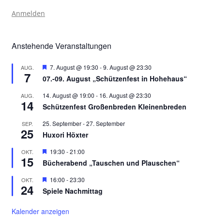
Anmelden
Anstehende Veranstaltungen
Hervorgehoben
7. August @ 19:30
-
9. August @ 23:30
AUG.
7
07.-09. August „Schützenfest in Hohehaus“
14. August @ 19:00
-
16. August @ 23:30
AUG.
14
Schützenfest Großenbreden Kleinenbreden
25. September
-
27. September
SEP.
25
Huxori Höxter
Hervorgehoben
19:30
-
21:00
OKT.
15
Bücherabend „Tauschen und Plauschen“
Hervorgehoben
16:00
-
23:30
OKT.
24
Spiele Nachmittag
Kalender anzeigen