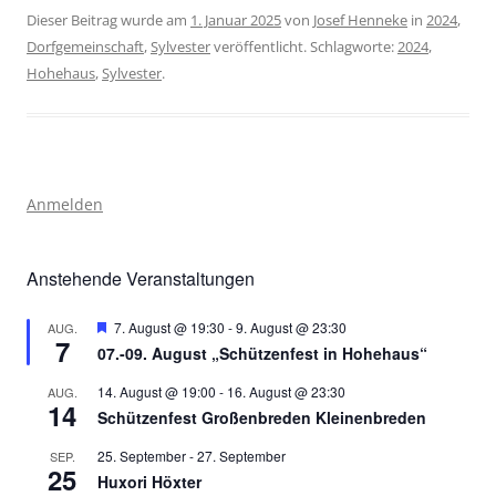
Dieser Beitrag wurde am
1. Januar 2025
von
Josef Henneke
in
2024
,
Dorfgemeinschaft
,
Sylvester
veröffentlicht. Schlagworte:
2024
,
Hohehaus
,
Sylvester
.
Anmelden
Anstehende Veranstaltungen
Hervorgehoben
7. August @ 19:30
-
9. August @ 23:30
AUG.
7
07.-09. August „Schützenfest in Hohehaus“
14. August @ 19:00
-
16. August @ 23:30
AUG.
14
Schützenfest Großenbreden Kleinenbreden
25. September
-
27. September
SEP.
25
Huxori Höxter